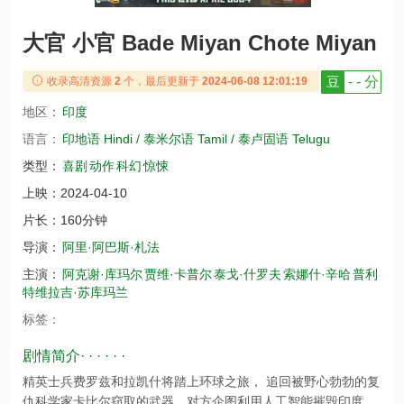
大官 小官 Bade Miyan Chote Miyan
豆
- - 分
收录高清资源
2
个，最后更新于
2024-06-08 12:01:19
地区：
印度
语言：
印地语 Hindi / 泰米尔语 Tamil / 泰卢固语 Telugu
类型：
喜剧
动作
科幻
惊悚
上映：
2024-04-10
片长：
160分钟
导演：
阿里·阿巴斯·札法
主演：
阿克谢·库玛尔
贾维·卡普尔
泰戈·什罗夫
索娜什·辛哈
普利
特维拉吉·苏库玛兰
标签：
剧情简介· · · · · ·
精英士兵费罗兹和拉凯什将踏上环球之旅， 追回被野心勃勃的复
仇科学家卡比尔窃取的武器。对方企图利用人工智能摧毁印度