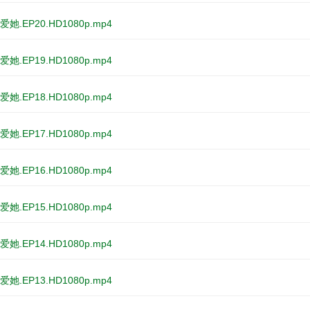
她.EP20.HD1080p.mp4
她.EP19.HD1080p.mp4
她.EP18.HD1080p.mp4
她.EP17.HD1080p.mp4
她.EP16.HD1080p.mp4
她.EP15.HD1080p.mp4
她.EP14.HD1080p.mp4
她.EP13.HD1080p.mp4