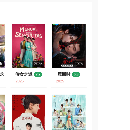
25
2025
2025
龙
侍女之道
雁回时
7.2
6.8
2025
2025