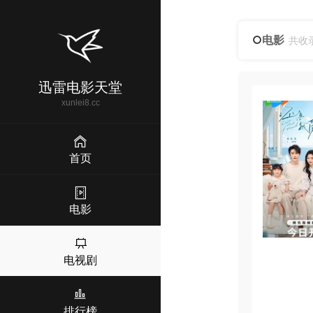
电影
共收
迅雷电影天堂
xunlei8.cc
首页
电影
电视剧
排行榜