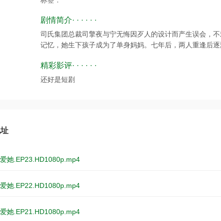
标签：
剧情简介· · · · · ·
司氏集团总裁司擎夜与宁无悔因歹人的设计而产生误会，不
记忆，她生下孩子成为了单身妈妈。七年后，两人重逢后逐
精彩影评· · · · · ·
还好是短剧
地址
她.EP23.HD1080p.mp4
她.EP22.HD1080p.mp4
她.EP21.HD1080p.mp4