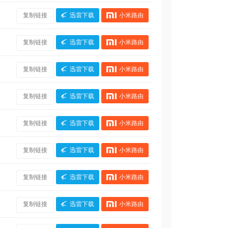
复制链接
迅雷下载
小米路由
复制链接
迅雷下载
小米路由
复制链接
迅雷下载
小米路由
复制链接
迅雷下载
小米路由
复制链接
迅雷下载
小米路由
复制链接
迅雷下载
小米路由
复制链接
迅雷下载
小米路由
复制链接
迅雷下载
小米路由