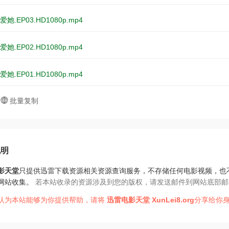
她.EP03.HD1080p.mp4
她.EP02.HD1080p.mp4
她.EP01.HD1080p.mp4
批量复制
说明
影天堂
只提供迅雷下载资源相关资源查询服务，不存储任何电影视频，也
网站收集。
若本站收录的资源涉及到您的版权，请发送邮件到网站底部邮
认为本站能够为你提供帮助，请将
迅雷电影天堂
XunLei8.org
分享给你身