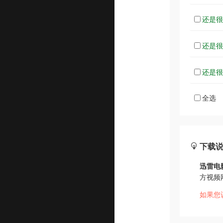
还是很爱
还是很爱
还是很爱
全选
下载
迅雷电
方视频
如果您