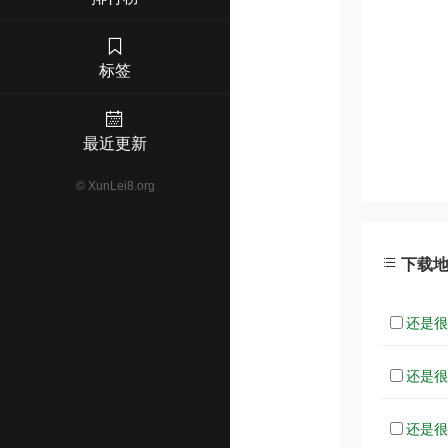
标签
最近更新
©
XunLei8.org
下载
还是很爱
还是很爱
还是很爱