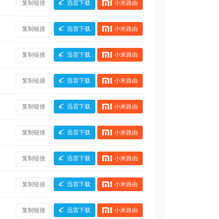
复制链接
迅雷下载
小米路由
复制链接
迅雷下载
小米路由
复制链接
迅雷下载
小米路由
复制链接
迅雷下载
小米路由
复制链接
迅雷下载
小米路由
复制链接
迅雷下载
小米路由
复制链接
迅雷下载
小米路由
复制链接
迅雷下载
小米路由
复制链接
迅雷下载
小米路由