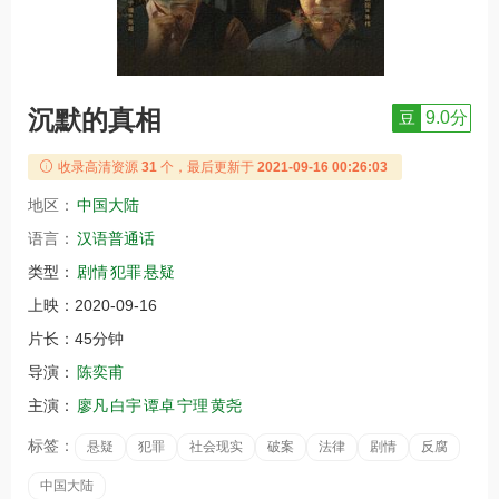
沉默的真相
豆
9.0分
收录高清资源
31
个，最后更新于
2021-09-16 00:26:03
地区：
中国大陆
语言：
汉语普通话
类型：
剧情
犯罪
悬疑
上映：
2020-09-16
片长：
45分钟
导演：
陈奕甫
主演：
廖凡
白宇
谭卓
宁理
黄尧
标签：
悬疑
犯罪
社会现实
破案
法律
剧情
反腐
中国大陆