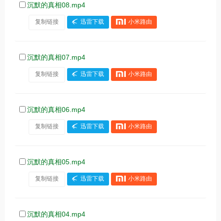
沉默的真相08.mp4
复制链接
迅雷下载
小米路由
沉默的真相07.mp4
复制链接
迅雷下载
小米路由
沉默的真相06.mp4
复制链接
迅雷下载
小米路由
沉默的真相05.mp4
复制链接
迅雷下载
小米路由
沉默的真相04.mp4