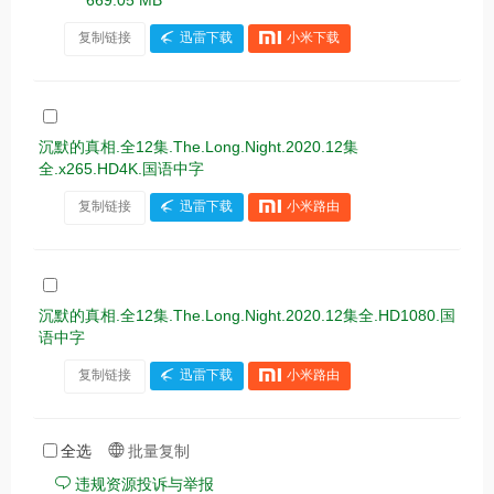
复制链接
迅雷下载
小米下载
沉默的真相.全12集.The.Long.Night.2020.12集
全.x265.HD4K.国语中字
复制链接
迅雷下载
小米路由
沉默的真相.全12集.The.Long.Night.2020.12集全.HD1080.国
语中字
复制链接
迅雷下载
小米路由
全选
批量复制
违规资源投诉与举报