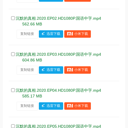
沉默的真相.2020.EP02.HD1080P.国语中字.mp4
562.66 MB
复制链接
迅雷下载
小米下载
沉默的真相.2020.EP03.HD1080P.国语中字.mp4
604.86 MB
复制链接
迅雷下载
小米下载
沉默的真相.2020.EP04.HD1080P.国语中字.mp4
585.17 MB
复制链接
迅雷下载
小米下载
沉默的真相.2020.EP05.HD1080P.国语中字.mp4