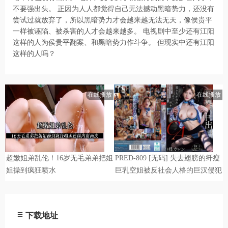
不要强出头。 正因为人人都觉得自己无法撼动黑暗势力，还没有
尝试过就放弃了，所以黑暗势力才会越来越无法无天，像侯贵平
一样被诬陷、被杀害的人才会越来越多。 电视剧中至少还有江阳
这样的人为侯贵平翻案、和黑暗势力作斗争。 但现实中还有江阳
这样的人吗？
下载地址