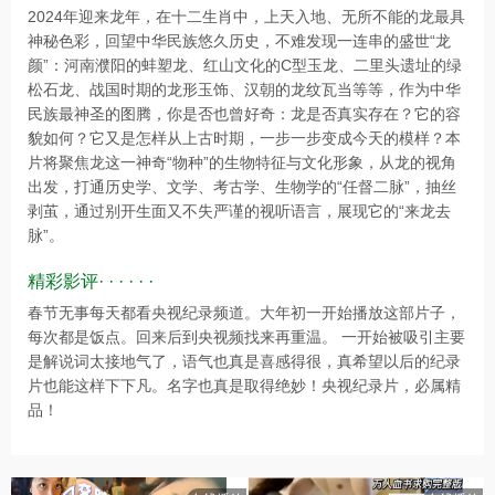
2024年迎来龙年，在十二生肖中，上天入地、无所不能的龙最具
神秘色彩，回望中华民族悠久历史，不难发现一连串的盛世“龙
颜”：河南濮阳的蚌塑龙、红山文化的C型玉龙、二里头遗址的绿
松石龙、战国时期的龙形玉饰、汉朝的龙纹瓦当等等，作为中华
民族最神圣的图腾，你是否也曾好奇：龙是否真实存在？它的容
貌如何？它又是怎样从上古时期，一步一步变成今天的模样？本
片将聚焦龙这一神奇“物种”的生物特征与文化形象，从龙的视角
出发，打通历史学、文学、考古学、生物学的“任督二脉”，抽丝
剥茧，通过别开生面又不失严谨的视听语言，展现它的“来龙去
脉”。
精彩影评· · · · · ·
春节无事每天都看央视纪录频道。大年初一开始播放这部片子，
每次都是饭点。回来后到央视频找来再重温。 一开始被吸引主要
是解说词太接地气了，语气也真是喜感得很，真希望以后的纪录
片也能这样下下凡。名字也真是取得绝妙！央视纪录片，必属精
品！