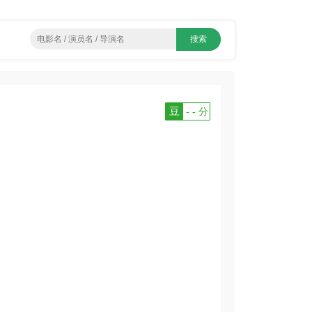
豆
- - 分