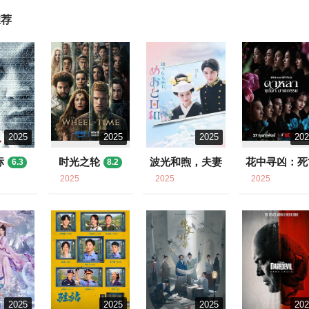
推荐
2025
2025
2025
20
标
时光之轮
波光和煦，夫妻
花中寻凶：死
6.3
8.2
良辰
与鲜花
6.7
6.5
2025
2025
2025
2025
2025
2025
20