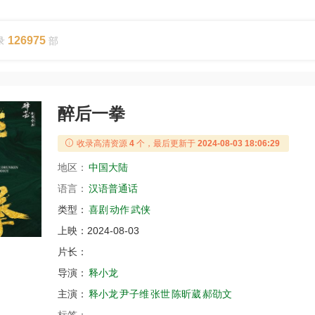
126975
录
部
醉后一拳
收录高清资源
4
个，最后更新于
2024-08-03 18:06:29
地区：
中国大陆
语言：
汉语普通话
类型：
喜剧
动作
武侠
上映：
2024-08-03
片长：
导演：
释小龙
主演：
释小龙
尹子维
张世
陈昕葳
郝劭文