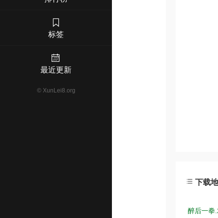
标签
最近更新
©
XunLei8.org
下载
醉后一拳.2