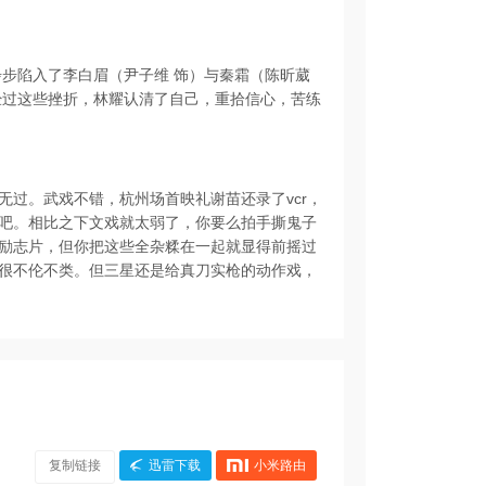
步步陷入了李白眉（尹子维 饰）与秦霜（陈昕葳
经过这些挫折，林耀认清了自己，重拾信心，苦练
过。武戏不错，杭州场首映礼谢苗还录了vcr，
吧。相比之下文戏就太弱了，你要么拍手撕鬼子
励志片，但你把这些全杂糅在一起就显得前摇过
很不伦不类。但三星还是给真刀实枪的动作戏，
复制链接
迅雷下载
小米路由