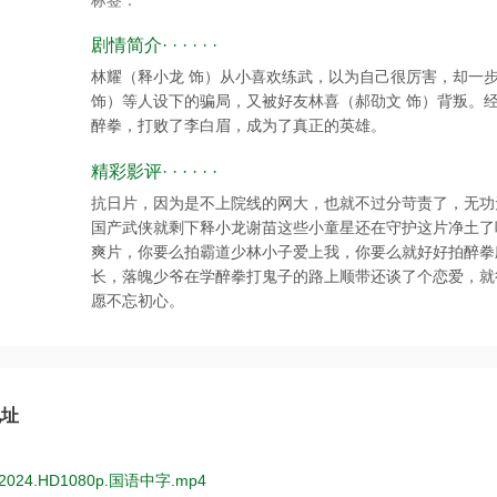
标签：
剧情简介· · · · · ·
林耀（释小龙 饰）从小喜欢练武，以为自己很厉害，却一
饰）等人设下的骗局，又被好友林喜（郝劭文 饰）背叛。
醉拳，打败了李白眉，成为了真正的英雄。
精彩影评· · · · · ·
抗日片，因为是不上院线的网大，也就不过分苛责了，无功无
国产武侠就剩下释小龙谢苗这些小童星还在守护这片净土了
爽片，你要么拍霸道少林小子爱上我，你要么就好好拍醉拳
长，落魄少爷在学醉拳打鬼子的路上顺带还谈了个恋爱，就
愿不忘初心。
地址
024.HD1080p.国语中字.mp4