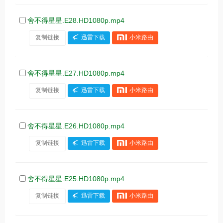
舍不得星星.E28.HD1080p.mp4
复制链接
迅雷下载
小米路由
舍不得星星.E27.HD1080p.mp4
复制链接
迅雷下载
小米路由
舍不得星星.E26.HD1080p.mp4
复制链接
迅雷下载
小米路由
舍不得星星.E25.HD1080p.mp4
复制链接
迅雷下载
小米路由