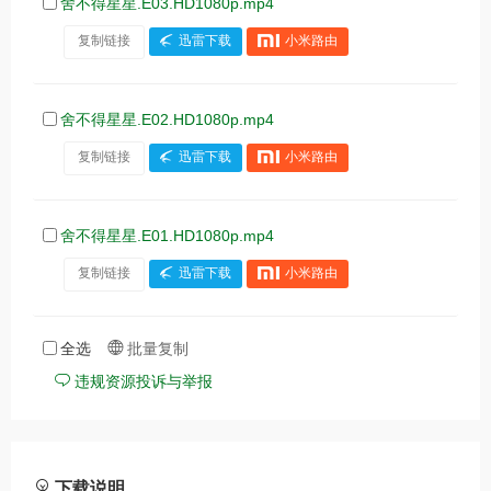
舍不得星星.E03.HD1080p.mp4
复制链接
迅雷下载
小米路由
舍不得星星.E02.HD1080p.mp4
复制链接
迅雷下载
小米路由
舍不得星星.E01.HD1080p.mp4
复制链接
迅雷下载
小米路由
全选
批量复制
违规资源投诉与举报
下载说明