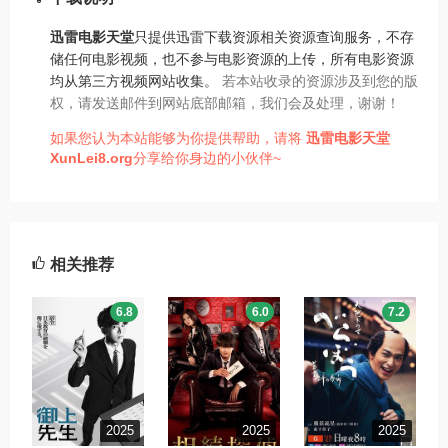
迅雷电影天堂
只提供迅雷下载资源相关资源查询服务，不存
储任何电影视频，也不参与电影资源的上传，所有电影资源
均从第三方视频网站收集。
若本站收录的资源涉及到您的版
权，请发送邮件到网站底部邮箱，我们会及处理，谢谢！
如果您认为本站能够为你提供帮助，请将
迅雷电影天堂
XunLei8.org
分享给你身边的小伙伴~
相关推荐
6.8
6.0
7.2
2025
2025
2025