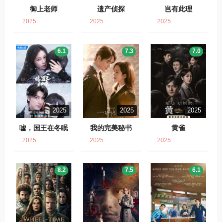
御上老师
遗产侦探
岂有此理
2025
2025
2025
6.1
7.3
7.0
2025
2025
2025
嘘，国王在冬眠
我的完美秘书
黄雀
2025
2025
2025
8.2
7.5
6.1