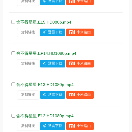
复制链接
迅雷下载
小米路由
舍不得星星.E15.HD080p.mp4
复制链接
迅雷下载
小米路由
舍不得星星.EP14.HD1080p.mp4
复制链接
迅雷下载
小米路由
舍不得星星.E13.HD1080p.mp4
复制链接
迅雷下载
小米路由
舍不得星星.E12.HD1080p.mp4
复制链接
迅雷下载
小米路由