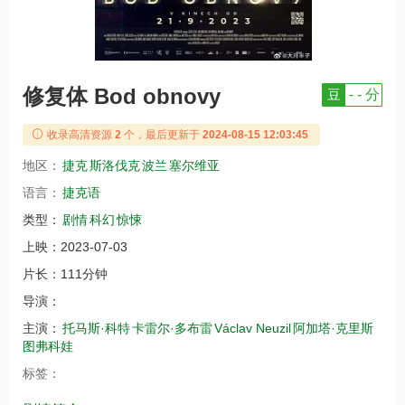
修复体 Bod obnovy
豆
- - 分
收录高清资源
2
个，最后更新于
2024-08-15 12:03:45
地区：
捷克
斯洛伐克
波兰
塞尔维亚
语言：
捷克语
类型：
剧情
科幻
惊悚
上映：
2023-07-03
片长：
111分钟
导演：
主演：
托马斯·科特
卡雷尔·多布雷
Václav Neuzil
阿加塔·克里斯
图弗科娃
标签：