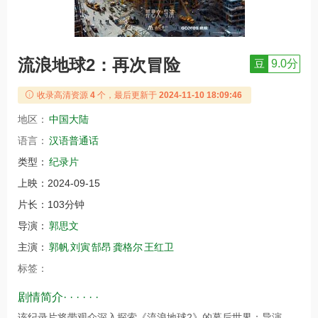
流浪地球2：再次冒险
豆
9.0分
收录高清资源
4
个，最后更新于
2024-11-10 18:09:46
地区：
中国大陆
语言：
汉语普通话
类型：
纪录片
上映：
2024-09-15
片长：
103分钟
导演：
郭思文
主演：
郭帆
刘寅
郜昂
龚格尔
王红卫
标签：
剧情简介· · · · · ·
该纪录片将带观众深入探索《流浪地球2》的幕后世界：导演、