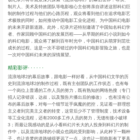
制片人、美术及特效团队等电影核心主创将亲自讲述这部科幻巨
制的制作过程与他们的心路历程，观众将看到他们在追求电影艺
术极致的同时，如何推动中国电影工业化进程、为中国科幻电影
的未来开辟新道路。此外，纪录片还特别邀请了中国知名科幻学
者、作家回顾中国科幻的发展历程——从早期的科幻小说到如今
的科幻电影，观众将了解到百年时光中，中国科幻从萌芽到茁壮
成长的过程。这是一次不容错过的中国科幻电影冒险之旅，也是
一次对中国科幻未来的深情展望。
精彩影评· · · · · ·
流浪地球2的幕后故事，跟电影一样好看，从中国科幻文学的历
史到流浪地球2的制作过程，既有主创团队的工作状态，也有每
一个岗位上普通的工作人员的努力，既有熟知的网络热搜（专门
招人记录错误，达叔，以及预告片播出后的修改），也有没有公
布的幕后故事，对每一个细节近乎疯魔的把控，见证着一群理想
主义者到完美主义者的转变，这背后少不了管理制度，技术设备
等工业化流程，还有2000多工作人员的努力，无缝衔接小破球
3；而最让我感动的是从小看科幻片长大的人投身到科幻片的制
作中，以及流浪地球的小观众也因此受到影响，从此种下一颗种
子，也让造梦的道路铺得更远了一点，这也让一部电影有了更具