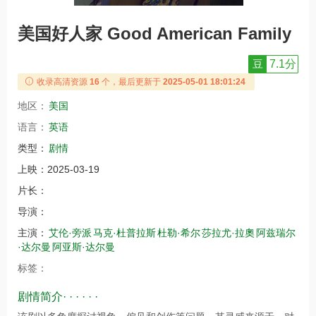
美国好人家 Good American Family
豆
7.1分
收录高清资源
16
个，最后更新于
2025-05-01 18:01:24
地区：
美国
语言：
英语
类型：
剧情
上映：
2025-03-19
片长：
导演：
主演：
艾伦·旁派
马克·杜普拉斯
杜勒·希尔
莎拉尤·拉奧
阿兹瑞尔
·达尔曼
阿亚斯·达尔曼
标签：
剧情简介· · · · · ·