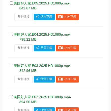
美国好人家.E05.2025.HD1080p.mp4
842.67 MB
复制链接
迅雷下载
小米下载
美国好人家.E04.2025.HD1080p.mp4
798.22 MB
复制链接
迅雷下载
小米下载
美国好人家.E03.2025.HD1080p.mp4
842.96 MB
复制链接
迅雷下载
小米下载
美国好人家.E02.2025.HD1080p.mp4
894.56 MB
复制链接
迅雷下载
小米下载