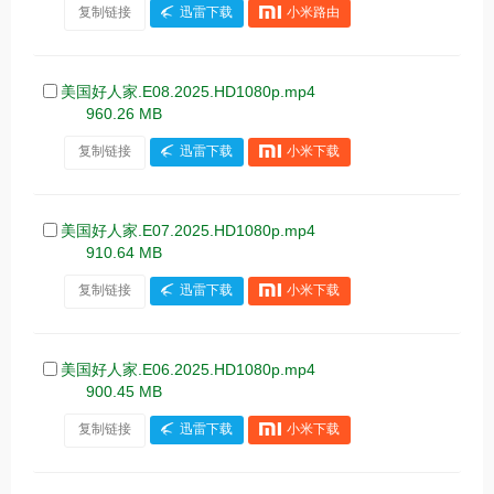
复制链接
迅雷下载
小米路由
美国好人家.E08.2025.HD1080p.mp4
960.26 MB
复制链接
迅雷下载
小米下载
美国好人家.E07.2025.HD1080p.mp4
910.64 MB
复制链接
迅雷下载
小米下载
美国好人家.E06.2025.HD1080p.mp4
900.45 MB
复制链接
迅雷下载
小米下载