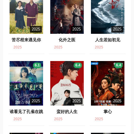
2025
2025
2025
苦尽柑来遇见你
化外之医
人生若如初见
2025
2025
2025
6.1
6.4
6.4
2025
2025
2025
谁看见了孔雀在跳
蛮好的人生
掌心
舞？
2025
2025
2025