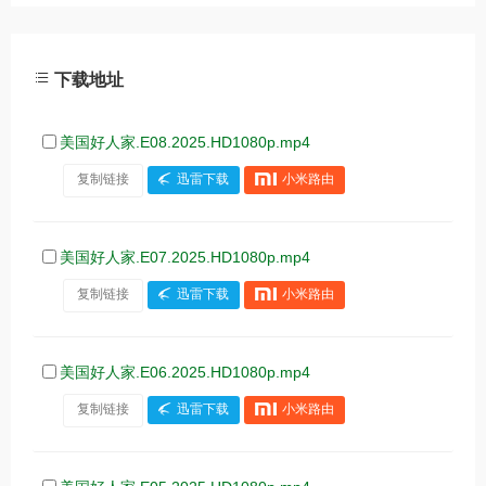
下载地址
美国好人家.E08.2025.HD1080p.mp4
复制链接
迅雷下载
小米路由
美国好人家.E07.2025.HD1080p.mp4
复制链接
迅雷下载
小米路由
美国好人家.E06.2025.HD1080p.mp4
复制链接
迅雷下载
小米路由