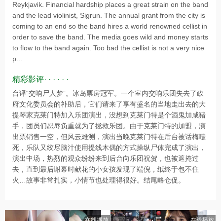
Reykjavik. Financial hardship places a great strain on the band
and the lead violinist, Sigrun. The annual grant from the city is
coming to an end so the band hires a world renowned cellist in
order to save the band. The media goes wild and money starts
to flow to the band again. Too bad the cellist is not a very nice
p...
精彩影评· · · · · ·
台译“交响尸人梦”。冰岛票房冠军。一个室内交响乐团失去了政
府文化委员会的补助后，它们请来了享有盛名的当地走出去的大
提琴家克莱门特加入乐团演出，没想到克莱门特是个酒鬼加咸猪
手，团员们忍辱负重就为了拯救乐团。由于克莱门特的加盟，演
出票销售一空，但风云难测，演出当晚克莱门特在后台被话梅噎
死，乐队又绞尽脑汁使用提线木偶的方式操纵尸体完成了演出，
演出中场，热烈的观众纷纷来到后台向乐团祝贺，也被遮掩过
去，直到最后谢幕时献花的小女孩发现了端倪，纸终于包不住
火…故事非常扎实，小情节也处理得很好。结尾略仓促。