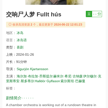
交响尸人梦 Fullt hús
豆
- - 分
收录高清资源
2
个，最后更新于
2024-06-22 12:01:23
地区：
冰岛
语言：
冰岛语
类型：
喜剧
上映：
2024-01-26
片长：
91分钟
导演：
Sigurjón Kjartansson
主演：
海尔加·布拉加·乔斯提尔
赫米尔·希尼·古纳森
伊尔穆尔·克
里斯蒂安·斯多蒂尔
Halldór Gylfason
索尔斯坦·巴赫曼
标签：
剧情简介· · · · · ·
A chamber orchestra is working out of a rundown theatre in