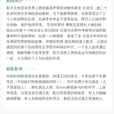
剧情简介· · · · · ·
影片主角是在世界上拥有极高声誉的动物学家珍·古道尔，她二十
多岁时前往非洲的原始森林，为了观察黑猩猩，在那里度过了三
十八年的野外生涯，后来常年奔走于世界各地，呼吁人们保护野
生动物、保护地球环境。 导演布莱特·摩根尤其擅长人物刻画，
他从100多个小时从未公布过的珍·古道尔在野外考察和访谈的影
像资料中选材剪辑，以第一人称视角，讲述了珍·古道尔年轻时在
非洲研究黑猩猩的故事。伴随菲利普·格拉斯的迷人配乐，让观众
感受到在那个仍由男性主导野外科研的年代，一个女人如何通过
激情、奉献和毅力改变世界。影片还把人类的命运与动物交织在
一起，大大强化了人与自然的关系。
精彩影评· · · · · ·
年轻时候标准英伦女孩面容，拘谨又闪闪发光，卡其短裤下长腿
夺目（不怕蚊叮蛇咬植物割伤吗！）。并不知博士有过婚史（儿
子英俊惊人），挣扎更近人情。Emory教授参与问答环节，上座
率很高。过度渲染非洲之美、配乐和寂寞的画面里，有人为婚姻
破裂哽咽，有人在猩猩死去时哭泣，都是没见过真正苦难的人。