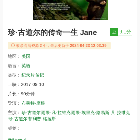
珍·古道尔的传奇一生 Jane
豆
9.1分
收录高清资源
2
个，最后更新于
2024-04-23 12:03:39
地区：
美国
语言：
英语
类型：
纪录片
传记
上映：
2017-09-10
片长：
90分钟
导演：
布莱特·摩根
主演：
珍·古道尔
雨果·凡·拉维克
雨果·埃里克·路易斯·凡·拉维克
珍·古道尔
菲利普·格拉斯
标签：