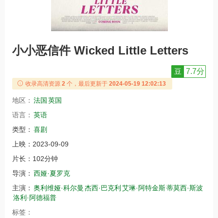
小小恶信件 Wicked Little Letters
豆
7.7分
收录高清资源
2
个，最后更新于
2024-05-19 12:02:13
地区：
法国
英国
语言：
英语
类型：
喜剧
上映：
2023-09-09
片长：
102分钟
导演：
西娅·夏罗克
主演：
奥利维娅·科尔曼
杰西·巴克利
艾琳·阿特金斯
蒂莫西·斯波
洛利·阿德福普
标签：