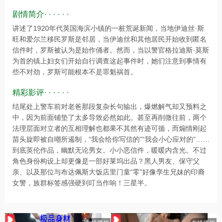
剧情简介· · · · · ·
讲述了1920年代英国海滨小镇的一桩荒诞新闻，当地伊迪丝·斯
旺和爱尔兰移民罗斯是邻居，当伊迪丝和其他居民开始收到匿名
信件时，罗斯被认为是始作俑者。然而，当以警官格拉迪斯·莫斯
为首的镇上妇女们开始自行调查这起事件时，她们注意到事情有
些不对劲，罗斯可能根本不是罪魁祸首。
精彩影评· · · · · ·
结尾处上警车前对老爸那段复杂长句输出，爆燃解气却又预料之
中，因为前面铺垫了太多导致必然如此。甚至再削微往前，两个
法理层面对立者的互相理解也都果不其然有迹可循，而煽情刚起
苗头旋即被自嘲所遏制，“我会给你写信的”“我会小心应对的”……
到底英伦作品，幽默无论男女。小小恶信件，暖暖内含光。不过
角色身份构设上却更像是一部好莱坞出品？黑人男友、保守父
亲、以及那位与布达佩斯大饭店里门童“零”好像孪生兄妹的印裔
女警，族群标签感强硬到叮当作响！三星半。