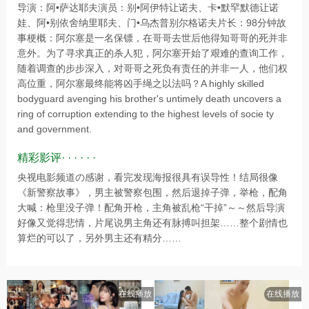
导演：阿•萨达耶夫演员：别•阿伊特让诺夫、卡•默罕默德让诺
娃、阿•别依舍纳里耶夫、门•乌杰普别尔格诺夫片长：98分钟故
事梗概：阿尔塞是一名保镖，在哥哥去世后他得知哥哥的死并非
意外。为了寻求真正的杀人犯，阿尔塞开始了艰难的查询工作，
随着调查的步步深入，对哥哥之死负有责任的并非一人，他们权
高位重，阿尔塞最终能将凶手绳之以法吗？A highly skilled
bodyguard avenging his brother's untimely death uncovers a
ring of corruption extending to the highest levels of socie ty
and government.
精彩影评· · · · · ·
央视电影频道の感谢，看完发现海报很具有误导性！结局很像
《新警察故事》，男主被警察包围，然后退掉子弹，举枪，配角
大喊：枪里没子弹！配角开枪，主角被乱枪“干掉”～～然后导演
好像又觉得悲情，片尾说男主角还有脉搏叫担架……整个剧情也
算烂的可以了，另外男主还有精分……