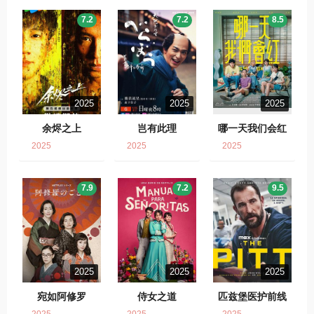
7.2
7.2
8.5
2025
2025
2025
余烬之上
岂有此理
哪一天我们会红
2025
2025
2025
7.9
7.2
9.5
2025
2025
2025
宛如阿修罗
侍女之道
匹兹堡医护前线