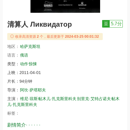
清算人 Ликвидатор
豆
5.7分
收录高清资源
2
个，最后更新于
2024-03-25 00:01:32
地区：
哈萨克斯坦
语言：
俄语
类型：
动作
惊悚
上映：
2011-04-01
片长：
94分钟
导演：
阿坎·萨塔耶夫
主演：
维尼·琼斯
帖木儿·扎克斯里科夫
别里克·艾特占诺夫
帖木
儿·扎克斯里科夫
标签：
剧情简介· · · · · ·