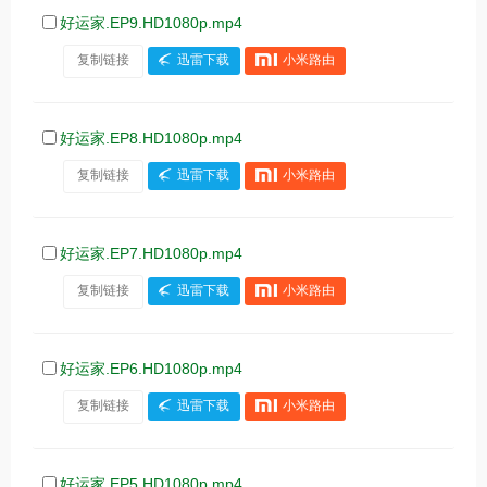
好运家.EP9.HD1080p.mp4
复制链接
迅雷下载
小米路由
好运家.EP8.HD1080p.mp4
复制链接
迅雷下载
小米路由
好运家.EP7.HD1080p.mp4
复制链接
迅雷下载
小米路由
好运家.EP6.HD1080p.mp4
复制链接
迅雷下载
小米路由
好运家.EP5.HD1080p.mp4