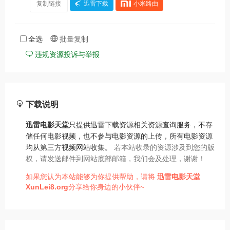
复制链接
迅雷下载
小米路由
全选
批量复制
违规资源投诉与举报
下载说明
迅雷电影天堂
只提供迅雷下载资源相关资源查询服务，不存
储任何电影视频，也不参与电影资源的上传，所有电影资源
均从第三方视频网站收集。
若本站收录的资源涉及到您的版
权，请发送邮件到网站底部邮箱，我们会及处理，谢谢！
如果您认为本站能够为你提供帮助，请将
迅雷电影天堂
XunLei8.org
分享给你身边的小伙伴~