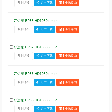
复制链接
迅雷下载
小米路由
好运家.EP38.HD1080p.mp4
复制链接
迅雷下载
小米路由
好运家.EP37.HD1080p.mp4
复制链接
迅雷下载
小米路由
好运家.EP36.HD1080p.mp4
复制链接
迅雷下载
小米路由
好运家.EP35.HD1080p.mp4
复制链接
迅雷下载
小米路由