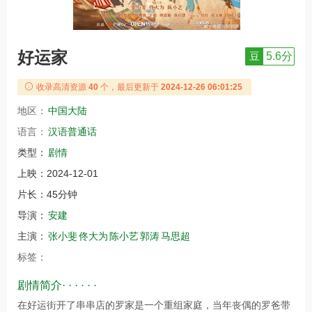
好运家
豆
5.6分
收录高清资源
40
个，最后更新于
2024-12-26 06:01:25
地区：
中国大陆
语言：
汉语普通话
类型：
剧情
上映：
2024-12-01
片长：
45分钟
导演：
安建
主演：
张小斐
佟大为
陈小艺
郭涛
马思超
标签：
剧情简介· · · · · ·
在好运街开了串串店的罗家是一个重组家庭，当年丧偶的罗爸带