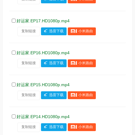
好运家.EP17.HD1080p.mp4
复制链接
迅雷下载
小米路由
好运家.EP16.HD1080p.mp4
复制链接
迅雷下载
小米路由
好运家.EP15.HD1080p.mp4
复制链接
迅雷下载
小米路由
好运家.EP14.HD1080p.mp4
复制链接
迅雷下载
小米路由