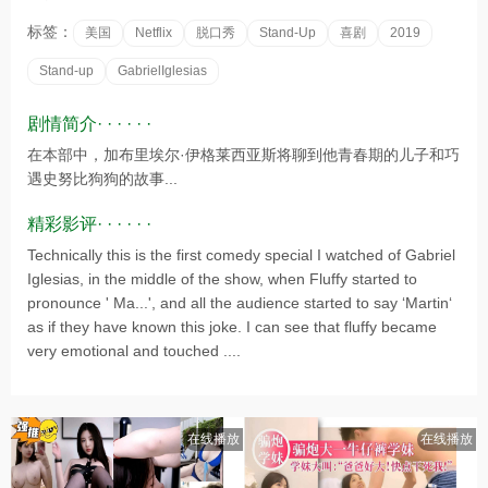
标签：
美国
Netflix
脱口秀
Stand-Up
喜剧
2019
Stand-up
GabrielIglesias
剧情简介· · · · · ·
在本部中，加布里埃尔·伊格莱西亚斯将聊到他青春期的儿子和巧
遇史努比狗狗的故事...
精彩影评· · · · · ·
Technically this is the first comedy special I watched of Gabriel
Iglesias, in the middle of the show, when Fluffy started to
pronounce ' Ma...', and all the audience started to say ‘Martin‘
as if they have known this joke. I can see that fluffy became
very emotional and touched ....