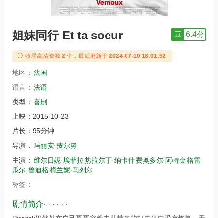
姐妹同行 Et ta soeur
豆
6.4分
收录高清资源
2
个，最后更新于
2024-07-10 18:01:52
地区：
法国
语言：
法语
类型：
喜剧
上映：
2015-10-23
片长：
95分钟
导演：
玛丽安·费尔努
主演：
维尔日妮·埃菲拉
热拉尔丁·纳卡什
费奥多尔·阿特金
格雷
瓜尔·鲁迪格
梅兰妮·马列尔
标签：
剧情简介· · · · · ·