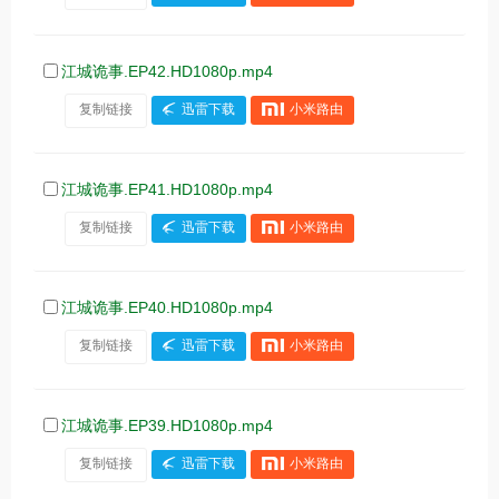
江城诡事.EP42.HD1080p.mp4
复制链接
迅雷下载
小米路由
江城诡事.EP41.HD1080p.mp4
复制链接
迅雷下载
小米路由
江城诡事.EP40.HD1080p.mp4
复制链接
迅雷下载
小米路由
江城诡事.EP39.HD1080p.mp4
复制链接
迅雷下载
小米路由