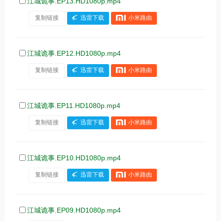
江城诡事.EP13.HD1080p.mp4
复制链接
迅雷下载
小米路由
江城诡事.EP12.HD1080p.mp4
复制链接
迅雷下载
小米路由
江城诡事.EP11.HD1080p.mp4
复制链接
迅雷下载
小米路由
江城诡事.EP10.HD1080p.mp4
复制链接
迅雷下载
小米路由
江城诡事.EP09.HD1080p.mp4