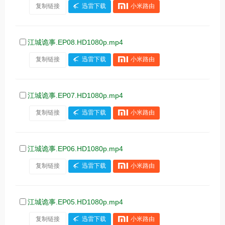
复制链接
迅雷下载
小米路由
江城诡事.EP08.HD1080p.mp4
复制链接
迅雷下载
小米路由
江城诡事.EP07.HD1080p.mp4
复制链接
迅雷下载
小米路由
江城诡事.EP06.HD1080p.mp4
复制链接
迅雷下载
小米路由
江城诡事.EP05.HD1080p.mp4
复制链接
迅雷下载
小米路由