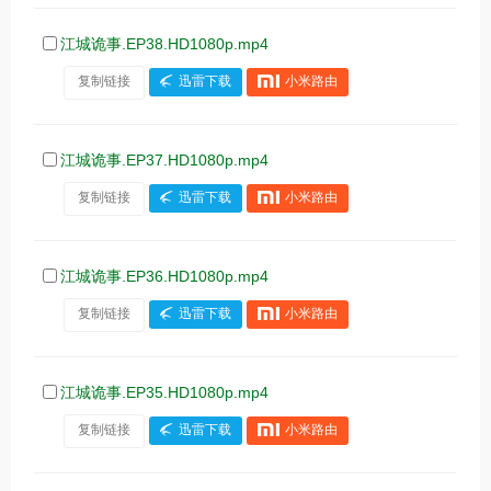
江城诡事.EP38.HD1080p.mp4
复制链接
迅雷下载
小米路由
江城诡事.EP37.HD1080p.mp4
复制链接
迅雷下载
小米路由
江城诡事.EP36.HD1080p.mp4
复制链接
迅雷下载
小米路由
江城诡事.EP35.HD1080p.mp4
复制链接
迅雷下载
小米路由