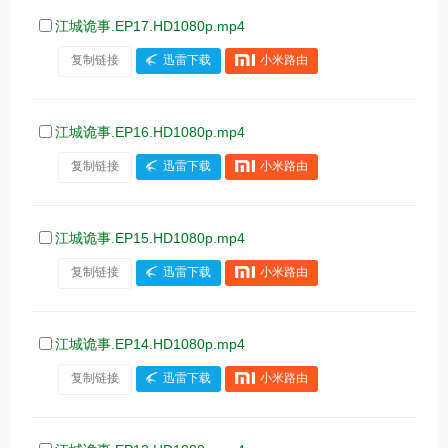
江城诡事.EP17.HD1080p.mp4
复制链接
迅雷下载
小米路由
江城诡事.EP16.HD1080p.mp4
复制链接
迅雷下载
小米路由
江城诡事.EP15.HD1080p.mp4
复制链接
迅雷下载
小米路由
江城诡事.EP14.HD1080p.mp4
复制链接
迅雷下载
小米路由