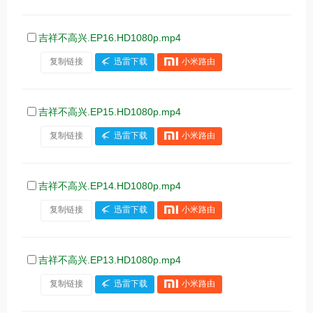
吉祥不高兴.EP16.HD1080p.mp4
复制链接
迅雷下载
小米路由
吉祥不高兴.EP15.HD1080p.mp4
复制链接
迅雷下载
小米路由
吉祥不高兴.EP14.HD1080p.mp4
复制链接
迅雷下载
小米路由
吉祥不高兴.EP13.HD1080p.mp4
复制链接
迅雷下载
小米路由