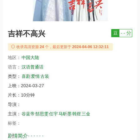
吉祥不高兴
豆
- - 分
收录高清资源
24
个，最后更新于
2024-04-06 12:32:11
地区：
中国大陆
语言：
汉语普通话
类型：
喜剧
爱情
古装
上映：
2024-03-27
片长：
10分钟
导演：
主演：
谷蓝帝
郜思雯
任宇
马昕墨
韩煜
三金
标签：
剧情简介· · · · · ·