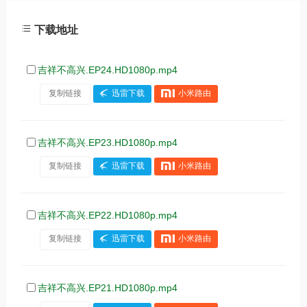
下载地址
吉祥不高兴.EP24.HD1080p.mp4
复制链接
迅雷下载
小米路由
吉祥不高兴.EP23.HD1080p.mp4
复制链接
迅雷下载
小米路由
吉祥不高兴.EP22.HD1080p.mp4
复制链接
迅雷下载
小米路由
吉祥不高兴.EP21.HD1080p.mp4