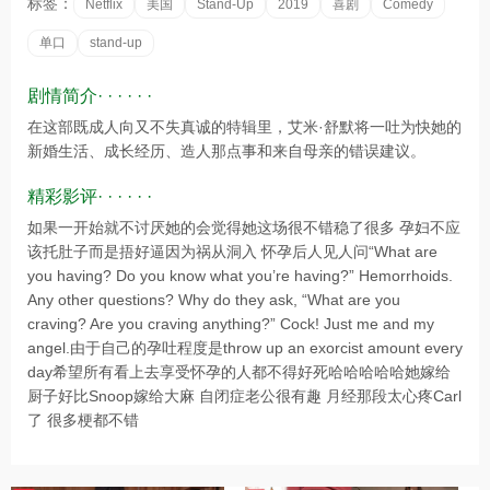
标签：
Netflix
美国
Stand-Up
2019
喜剧
Comedy
单口
stand-up
剧情简介· · · · · ·
在这部既成人向又不失真诚的特辑里，艾米·舒默将一吐为快她的
新婚生活、成长经历、造人那点事和来自母亲的错误建议。
精彩影评· · · · · ·
如果一开始就不讨厌她的会觉得她这场很不错稳了很多 孕妇不应
该托肚子而是捂好逼因为祸从洞入 怀孕后人见人问“What are
you having? Do you know what you’re having?” Hemorrhoids.
Any other questions? Why do they ask, “What are you
craving? Are you craving anything?” Cock! Just me and my
angel.由于自己的孕吐程度是throw up an exorcist amount every
day希望所有看上去享受怀孕的人都不得好死哈哈哈哈哈她嫁给
厨子好比Snoop嫁给大麻 自闭症老公很有趣 月经那段太心疼Carl
了 很多梗都不错