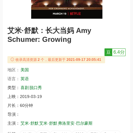
艾米·舒默：长大当妈 Amy
Schumer: Growing
豆
6.4分
收录高清资源
2
个，最后更新于
2021-09-17 20:05:41
地区：
美国
语言：
英语
类型：
喜剧
脱口秀
上映：
2019-03-19
片长：
60分钟
导演：
主演：
艾米·舒默
艾米·舒默
弗洛里安·巴尔豪斯