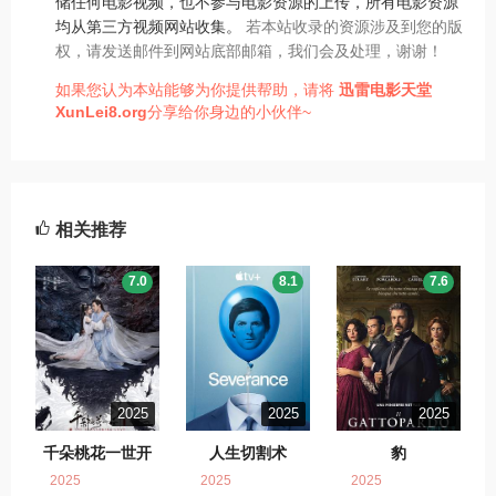
储任何电影视频，也不参与电影资源的上传，所有电影资源
均从第三方视频网站收集。
若本站收录的资源涉及到您的版
权，请发送邮件到网站底部邮箱，我们会及处理，谢谢！
如果您认为本站能够为你提供帮助，请将
迅雷电影天堂
XunLei8.org
分享给你身边的小伙伴~
相关推荐
7.0
8.1
7.6
2025
2025
2025
千朵桃花一世开
人生切割术
豹
2025
2025
2025