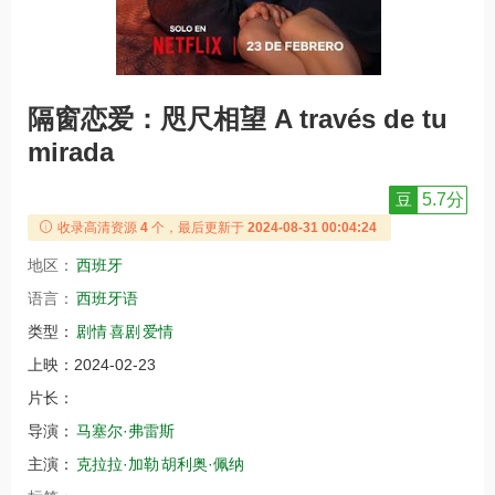
隔窗恋爱：咫尺相望 A través de tu
mirada
豆
5.7分
收录高清资源
4
个，最后更新于
2024-08-31 00:04:24
地区：
西班牙
语言：
西班牙语
类型：
剧情
喜剧
爱情
上映：
2024-02-23
片长：
导演：
马塞尔·弗雷斯
主演：
克拉拉·加勒
胡利奥·佩纳