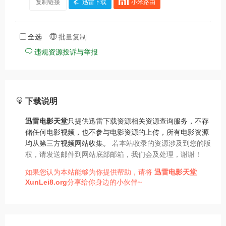
复制链接
迅雷下载
小米路由
全选
批量复制
违规资源投诉与举报
下载说明
迅雷电影天堂
只提供迅雷下载资源相关资源查询服务，不存
储任何电影视频，也不参与电影资源的上传，所有电影资源
均从第三方视频网站收集。
若本站收录的资源涉及到您的版
权，请发送邮件到网站底部邮箱，我们会及处理，谢谢！
如果您认为本站能够为你提供帮助，请将
迅雷电影天堂
XunLei8.org
分享给你身边的小伙伴~