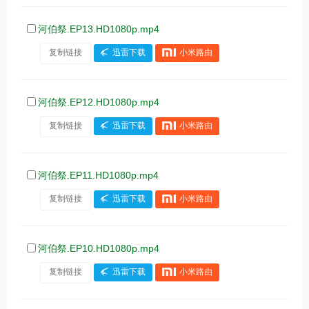
河伯祭.EP13.HD1080p.mp4
复制链接
迅雷下载
小米路由
河伯祭.EP12.HD1080p.mp4
复制链接
迅雷下载
小米路由
河伯祭.EP11.HD1080p.mp4
复制链接
迅雷下载
小米路由
河伯祭.EP10.HD1080p.mp4
复制链接
迅雷下载
小米路由