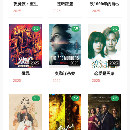
夜魔侠：重生
逆转狂篮
致1999年的自己
2025
2025
2025
6.6
7.0
6.6
2025
2025
2025
燃罪
奥勒谋杀案
恋爱是黑暗
2025
2025
2025
6.3
7.2
7.6