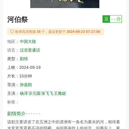
河伯祭
豆
- - 分
收录高清资源
16
个，最后更新于
2024-09-23 07:17:56
地区：
中国大陆
语言：
汉语普通话
类型：
剧情
上映：
2024-09-19
片长：
15分钟
导演：
孙嘉阳
主演：
杨泽
宗元圆
张飞飞
王雅妮
标签：
剧情简介· · · · · ·
该剧主要讲述了在五洲之中的凛洲有一条名为素水的河，相传素
水常常笼罩着不详的阴霾，乡间更有吃人的传言，但事实上，素