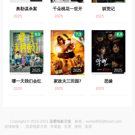
奥勒谋杀案
千朵桃花一世开
驯荒记
2025
2025
2025
8.5
7.3
8.4
2025
2025
2025
哪一天我们会红
家政夫三田园7
恶缘
2025
2025
2025
Copyright © 2016-2021
迅雷电影天堂
邮箱：
xunlei800@busrr.com
友情链接：
迅雷电影天堂
学霸盘
百度
搜狗
迅雷