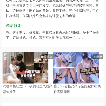
红楼二尤是京剧艺术大师荀慧生先生创作的荀派代表作之一，取
材于中国古典文学巨著红楼梦。尤氏姐妹与母亲寄居宁国府，贾
珍、贾琏垂涎尤氏姐妹的美貌，欲行不端。三姐性情刚烈，二姐
性格懦弱，但两姐妹终究都未能逃脱悲剧的命运……
精彩影评· · · · · ·
啊。这个调度。好魔鬼。中景接近景再a机位切b机。受不了受不
了。好尬好尬。好尬。甚至有的时候头都框一半。。。