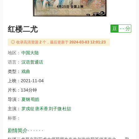
红楼二尤
豆
- - 分
收录高清资源
2
个，最后更新于
2024-03-03 12:01:23
地区：
中国大陆
语言：
汉语普通话
类型：
戏曲
上映：
2021-11-04
片长：
134分钟
导演：
夏钢
荀皓
主演：
罗戎征
唐禾香
刘子微
杜喆
标签：
剧情简介· · · · · ·