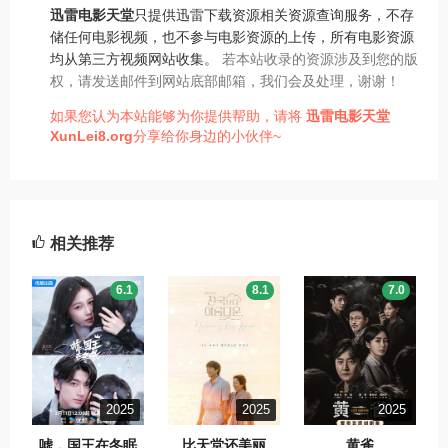
迅雷电影天堂
只提供迅雷下载资源相关资源查询服务，不存
储任何电影视频，也不参与电影资源的上传，所有电影资源
均从第三方视频网站收集。
若本站收录的资源涉及到您的版
权，请发送邮件到网站底部邮箱，我们会及处理，谢谢！
如果您认为本站能够为你提供帮助，请将
迅雷电影天堂
XunLei8.org
分享给你身边的小伙伴~
相关推荐
6.1
8.1
7.0
2025
2025
2025
嘘，国王在冬眠
比天堂还美丽
黄雀