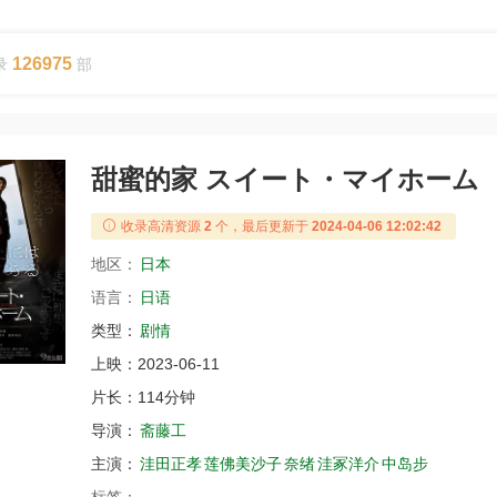
126975
录
部
甜蜜的家 スイート・マイホーム
收录高清资源
2
个，最后更新于
2024-04-06 12:02:42
地区：
日本
语言：
日语
类型：
剧情
上映：
2023-06-11
片长：
114分钟
导演：
斋藤工
主演：
洼田正孝
莲佛美沙子
奈绪
洼冢洋介
中岛步