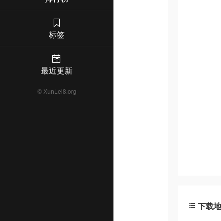
标签
最近更新
©
XunLei8.org
下载