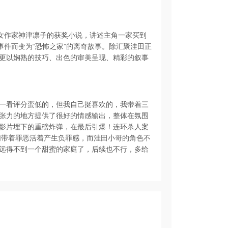
的女作家神津凛子的获奖小说，讲述主角一家买到
事件而变为“恐怖之家”的离奇故事。除汇聚洼田正
更以娴熟的技巧、出色的审美呈现、精彩的叙事
一看评分蛮低的，但我自己挺喜欢的，我带着三
张力的地方提供了很好的情感输出，整体在氛围
影片埋下的重磅炸弹，在最后引爆！连环杀人案
们带着罪恶活着产生负罪感，而洼田小哥的角色不
远得不到一个甜蜜的家庭了，后续也不行，多给