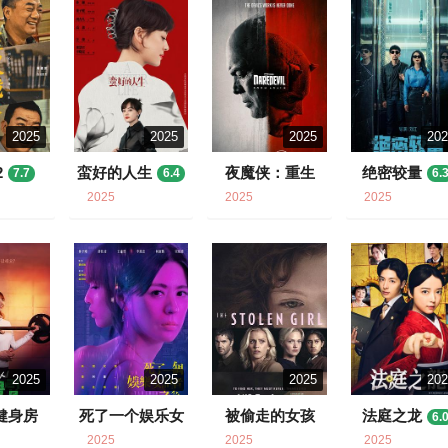
2025
2025
2025
20
2
蛮好的人生
夜魔侠：重生
绝密较量
7.7
6.4
6.
7.7
2025
2025
2025
2025
2025
2025
20
健身房
死了一个娱乐女
被偷走的女孩
法庭之龙
6.
记者之后
8
7.5
6.6
2025
2025
2025