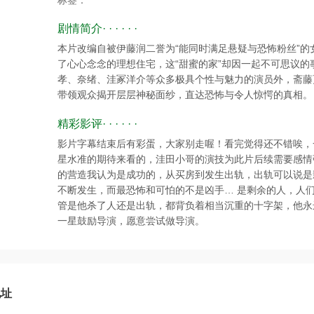
标签：
剧情简介· · · · · ·
本片改编自被伊藤润二誉为“能同时满足悬疑与恐怖粉丝”
了心心念念的理想住宅，这“甜蜜的家”却因一起不可思议的
孝、奈绪、洼冢洋介等众多极具个性与魅力的演员外，斋藤
带领观众揭开层层神秘面纱，直达恐怖与令人惊愕的真相。
精彩影评· · · · · ·
影片字幕结束后有彩蛋，大家别走喔！看完觉得还不错唉，
星水准的期待来看的，洼田小哥的演技为此片后续需要感情
的营造我认为是成功的，从买房到发生出轨，出轨可以说是
不断发生，而最恐怖和可怕的不是凶手… 是剩余的人，人
管是他杀了人还是出轨，都背负着相当沉重的十字架，他永
一星鼓励导演，愿意尝试做导演。
地址