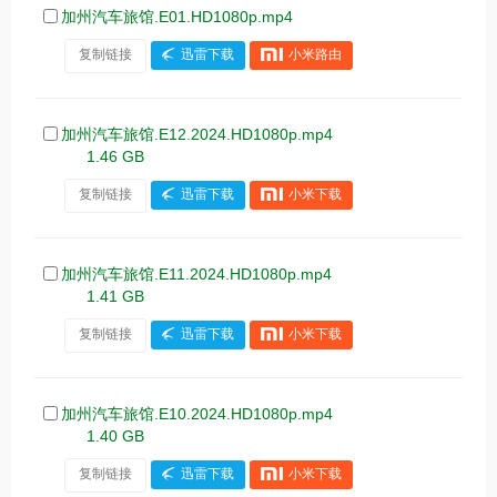
加州汽车旅馆.E01.HD1080p.mp4
复制链接
迅雷下载
小米路由
加州汽车旅馆.E12.2024.HD1080p.mp4
1.46 GB
复制链接
迅雷下载
小米下载
加州汽车旅馆.E11.2024.HD1080p.mp4
1.41 GB
复制链接
迅雷下载
小米下载
加州汽车旅馆.E10.2024.HD1080p.mp4
1.40 GB
复制链接
迅雷下载
小米下载