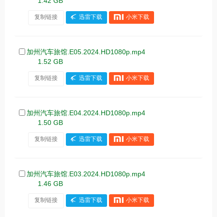
1.42 GB
复制链接
迅雷下载
小米下载
加州汽车旅馆.E05.2024.HD1080p.mp4
1.52 GB
复制链接
迅雷下载
小米下载
加州汽车旅馆.E04.2024.HD1080p.mp4
1.50 GB
复制链接
迅雷下载
小米下载
加州汽车旅馆.E03.2024.HD1080p.mp4
1.46 GB
复制链接
迅雷下载
小米下载