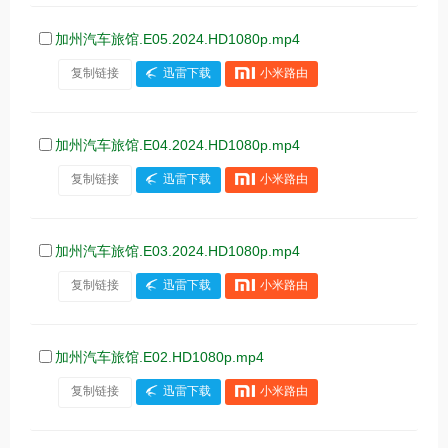
加州汽车旅馆.E05.2024.HD1080p.mp4
复制链接
迅雷下载
小米路由
加州汽车旅馆.E04.2024.HD1080p.mp4
复制链接
迅雷下载
小米路由
加州汽车旅馆.E03.2024.HD1080p.mp4
复制链接
迅雷下载
小米路由
加州汽车旅馆.E02.HD1080p.mp4
复制链接
迅雷下载
小米路由