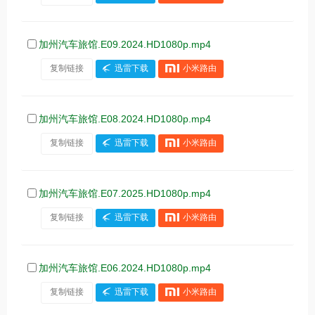
加州汽车旅馆.E09.2024.HD1080p.mp4
复制链接
迅雷下载
小米路由
加州汽车旅馆.E08.2024.HD1080p.mp4
复制链接
迅雷下载
小米路由
加州汽车旅馆.E07.2025.HD1080p.mp4
复制链接
迅雷下载
小米路由
加州汽车旅馆.E06.2024.HD1080p.mp4
复制链接
迅雷下载
小米路由