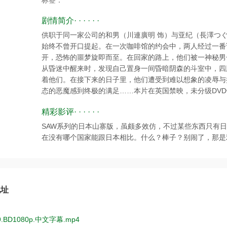
标签：
剧情简介· · · · · ·
供职于同一家公司的和男（川連廣明 饰）与亚纪（長澤つ
始终不曾开口提起。在一次咖啡馆的约会中，两人经过一番
开，恐怖的噩梦旋即而至。在回家的路上，他们被一神秘男
从昏迷中醒来时，发现自己置身一间昏暗阴森的斗室中，四
着他们。在接下来的日子里，他们遭受到难以想象的凌辱与
态的恶魔感到终极的满足……本片在英国禁映，未分级DV
精彩影评· · · · · ·
SAW系列的日本山寨版，虽颇多效仿，不过某些东西只有
在没有哪个国家能跟日本相比。什么？棒子？别闹了，那是
地址
9.BD1080p.中文字幕.mp4