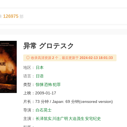
126975
录
部
异常 グロテスク
收录高清资源
2
个，最后更新于
2024-02-13 18:01:33
地区：
日本
语言：
日语
类型：
惊悚
恐怖
犯罪
上映：
2009-01-17
片长：
73 分钟 / Japan: 69 分钟(censored version)
导演：
白石晃士
主演：
长泽筑实
川连广明
大迫茂生
安宅纪史