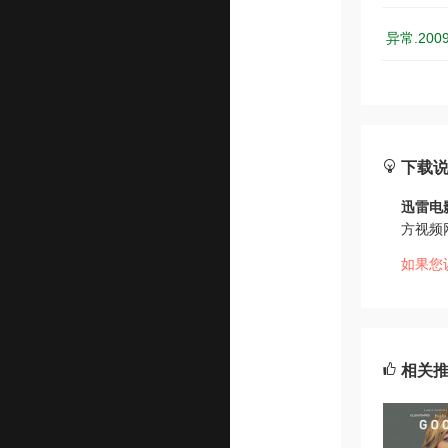
异常.200
下载
迅雷电
方视频
如果您
相关