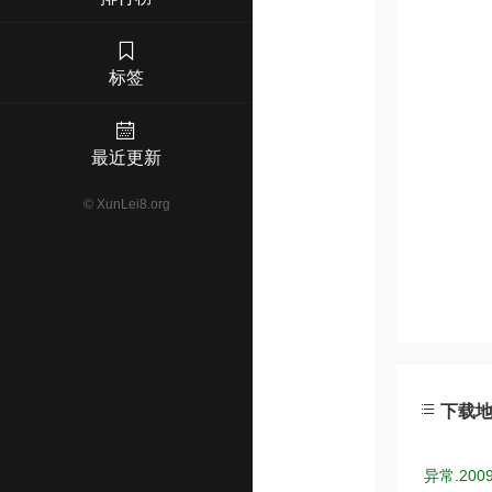
标签
最近更新
©
XunLei8.org
下载
异常.200