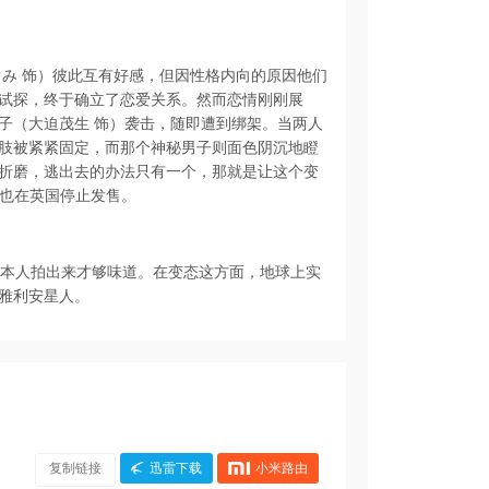
ぐみ 饰）彼此互有好感，但因性格内向的原因他们
试探，终于确立了恋爱关系。然而恋情刚刚展
子（大迫茂生 饰）袭击，随即遭到绑架。当两人
肢被紧紧固定，而那个神秘男子则面色阴沉地瞪
折磨，逃出去的办法只有一个，那就是让这个变
D也在英国停止发售。
日本人拍出来才够味道。在变态这方面，地球上实
雅利安星人。
复制链接
迅雷下载
小米路由