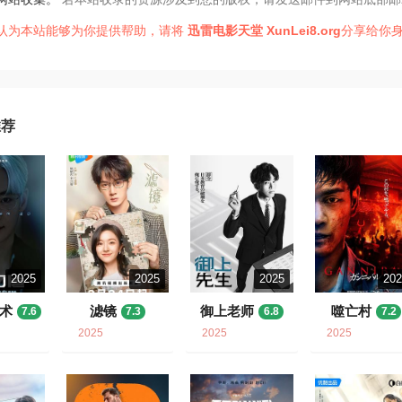
认为本站能够为你提供帮助，请将
迅雷电影天堂
XunLei8.org
分享给你身
推荐
2025
2025
2025
20
术
滤镜
御上老师
噬亡村
7.6
7.3
6.8
7.2
2025
2025
2025