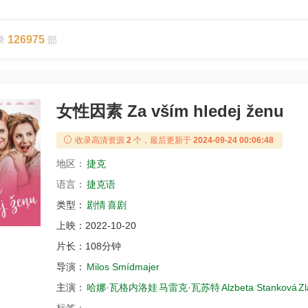
126975
录
部
女性因素 Za vším hledej ženu
收录高清资源
2
个，最后更新于
2024-09-24 00:06:48
地区：
捷克
语言：
捷克语
类型：
剧情
喜剧
上映：
2022-10-20
片长：
108分钟
导演：
Milos Smídmajer
主演：
哈娜·瓦格内洛娃
马雷克·瓦苏特
Alzbeta Stanková
Z