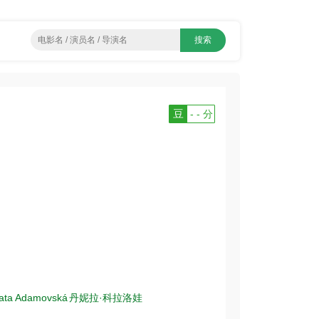
豆
- - 分
lata Adamovská
丹妮拉·科拉洛娃