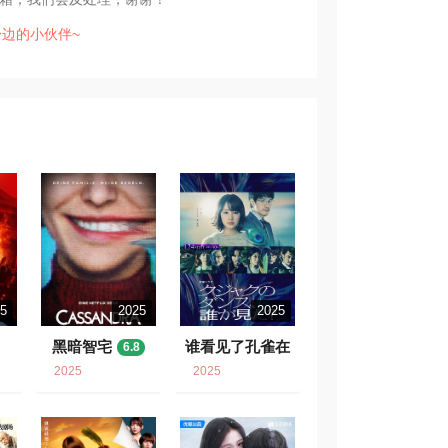
边的小伙伴~
25
2025
2025
黑暗智宅
谁看见了孔雀在
6.8
跳舞？
6.1
2025
2025