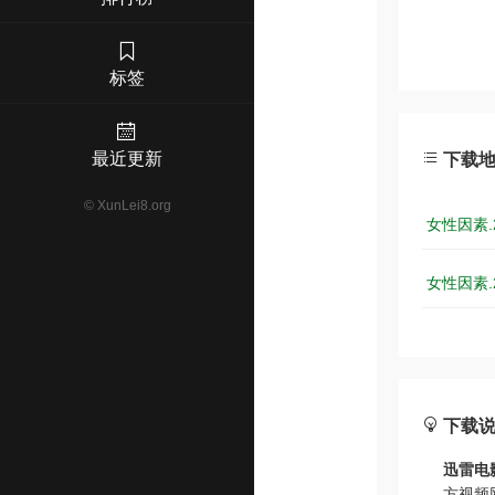
标签
最近更新
下载
©
XunLei8.org
女性因素.2
女性因素.2
下载
迅雷电
方视频