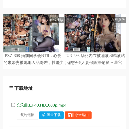
下载地址
长乐曲.EP40.HD1080p.mp4
复制链接
迅雷下载
小米路由