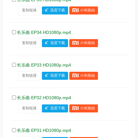
复制链接
迅雷下载
小米路由
长乐曲.EP34.HD1080p.mp4
复制链接
迅雷下载
小米路由
长乐曲.EP33.HD1080p.mp4
复制链接
迅雷下载
小米路由
长乐曲.EP32.HD1080p.mp4
复制链接
迅雷下载
小米路由
长乐曲.EP31.HD1080p.mp4