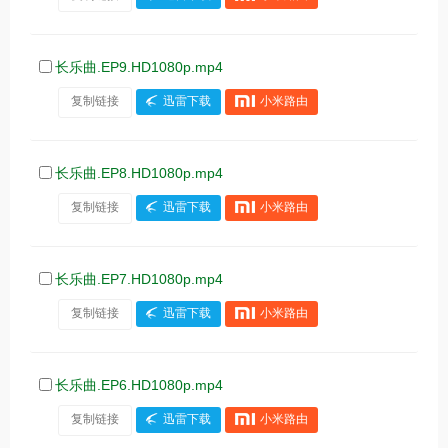
长乐曲.EP9.HD1080p.mp4
复制链接
迅雷下载
小米路由
长乐曲.EP8.HD1080p.mp4
复制链接
迅雷下载
小米路由
长乐曲.EP7.HD1080p.mp4
复制链接
迅雷下载
小米路由
长乐曲.EP6.HD1080p.mp4
复制链接
迅雷下载
小米路由