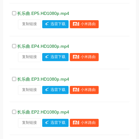
长乐曲.EP5.HD1080p.mp4
复制链接
迅雷下载
小米路由
长乐曲.EP4.HD1080p.mp4
复制链接
迅雷下载
小米路由
长乐曲.EP3.HD1080p.mp4
复制链接
迅雷下载
小米路由
长乐曲.EP2.HD1080p.mp4
复制链接
迅雷下载
小米路由