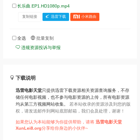
长乐曲.EP1.HD1080p.mp4
复制链接
迅雷下载
小米路由
全选
批量复制
违规资源投诉与举报
下载说明
迅雷电影天堂
只提供迅雷下载资源相关资源查询服务，不存
储任何电影视频，也不参与电影资源的上传，所有电影资源
均从第三方视频网站收集。
若本站收录的资源涉及到您的版
权，请发送邮件到网站底部邮箱，我们会及处理，谢谢！
如果您认为本站能够为你提供帮助，请将
迅雷电影天堂
XunLei8.org
分享给你身边的小伙伴~