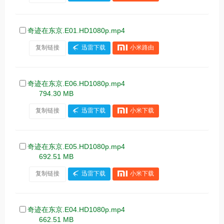
奇迹在东京.E01.HD1080p.mp4
复制链接
迅雷下载
小米路由
奇迹在东京.E06.HD1080p.mp4
794.30 MB
复制链接
迅雷下载
小米下载
奇迹在东京.E05.HD1080p.mp4
692.51 MB
复制链接
迅雷下载
小米下载
奇迹在东京.E04.HD1080p.mp4
662.51 MB