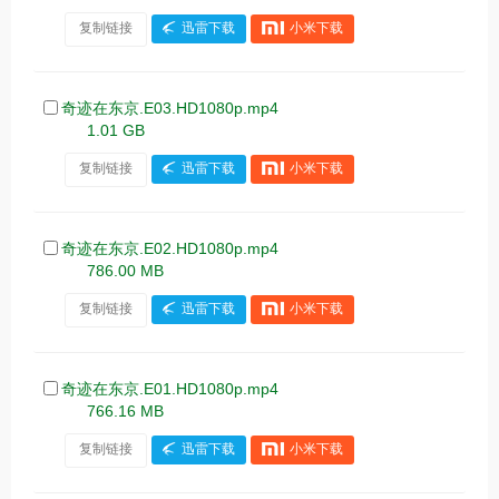
复制链接
迅雷下载
小米下载
奇迹在东京.E03.HD1080p.mp4
1.01 GB
复制链接
迅雷下载
小米下载
奇迹在东京.E02.HD1080p.mp4
786.00 MB
复制链接
迅雷下载
小米下载
奇迹在东京.E01.HD1080p.mp4
766.16 MB
复制链接
迅雷下载
小米下载