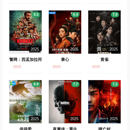
8.2
6.4
7.0
2025
2025
2025
警网：西孟加拉邦
掌心
黄雀
篇
2025
2025
2025
6.9
7.7
7.2
2025
2025
2025
值得爱
夜魔侠：重生
噬亡村