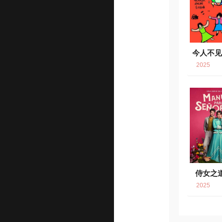
今人不
7.
2025
侍女之
2025