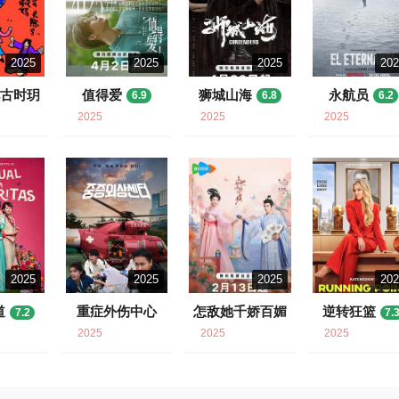
2025
2025
2025
20
见古时玥
值得爱
狮城山海
永航员
6.9
6.8
6.2
9
2025
2025
2025
2025
2025
2025
20
道
重症外伤中心
怎敌她千娇百媚
逆转狂篮
7.2
7.
8.3
6.1
2025
2025
2025