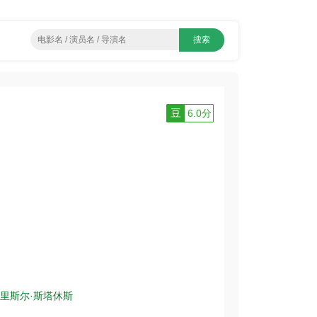
豆
6.0分
里斯尔·斯塔休斯