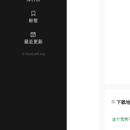
标签
最近更新
©
XunLei8.org
下载
这个雪男不太