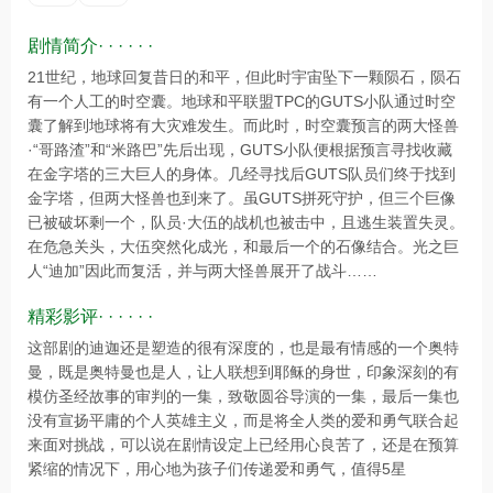
剧情简介· · · · · ·
21世纪，地球回复昔日的和平，但此时宇宙坠下一颗陨石，陨石
有一个人工的时空囊。地球和平联盟TPC的GUTS小队通过时空
囊了解到地球将有大灾难发生。而此时，时空囊预言的两大怪兽
·“哥路渣”和“米路巴”先后出现，GUTS小队便根据预言寻找收藏
在金字塔的三大巨人的身体。几经寻找后GUTS队员们终于找到
金字塔，但两大怪兽也到来了。虽GUTS拼死守护，但三个巨像
已被破坏剩一个，队员·大伍的战机也被击中，且逃生装置失灵。
在危急关头，大伍突然化成光，和最后一个的石像结合。光之巨
人“迪加”因此而复活，并与两大怪兽展开了战斗……
精彩影评· · · · · ·
这部剧的迪迦还是塑造的很有深度的，也是最有情感的一个奥特
曼，既是奥特曼也是人，让人联想到耶稣的身世，印象深刻的有
模仿圣经故事的审判的一集，致敬圆谷导演的一集，最后一集也
没有宣扬平庸的个人英雄主义，而是将全人类的爱和勇气联合起
来面对挑战，可以说在剧情设定上已经用心良苦了，还是在预算
紧缩的情况下，用心地为孩子们传递爱和勇气，值得5星