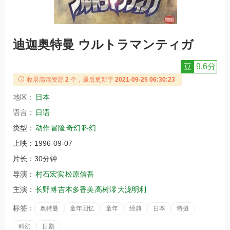
迪迦奥特曼 ウルトラマンティガ
豆
9.6分
收录高清资源
2
个，最后更新于
2021-09-25 06:30:23
地区：
日本
语言：
日语
类型：
动作
冒险
奇幻
科幻
上映：
1996-09-07
片长：
30分钟
导演：
村石宏实
松原信吾
主演：
长野博
吉本多香美
高树澪
大泷明利
标签：
奥特曼
童年回忆
童年
经典
日本
特摄
科幻
日剧