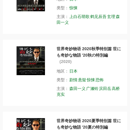
类型：
惊悚
主演：
上白石萌歌
鹤见辰吾
玄理
森
田一义
世界奇妙物语 2020秋季特别篇 世に
も奇妙な物語 '20秋の特別編
(2020)
地区：
日本
类型：
剧情
悬疑
惊悚
恐怖
主演：
森田一义
广濑铃
滨田岳
高桥
克实
世界奇妙物语 2020夏季特别篇 世に
も奇妙な物語 '20夏の特別編