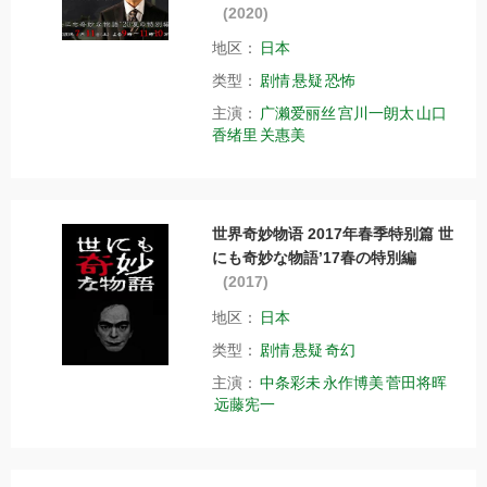
(2020)
地区：
日本
类型：
剧情
悬疑
恐怖
主演：
广濑爱丽丝
宫川一朗太
山口
香绪里
关惠美
世界奇妙物语 2017年春季特别篇 世
にも奇妙な物語’17春の特別編
(2017)
地区：
日本
类型：
剧情
悬疑
奇幻
主演：
中条彩未
永作博美
菅田将晖
远藤宪一