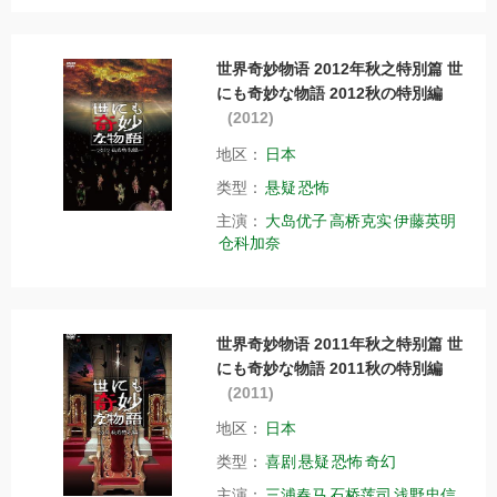
世界奇妙物语 2012年秋之特別篇 世
にも奇妙な物語 2012秋の特別編
(2012)
地区：
日本
类型：
悬疑
恐怖
主演：
大岛优子
高桥克实
伊藤英明
仓科加奈
世界奇妙物语 2011年秋之特别篇 世
にも奇妙な物語 2011秋の特別編
(2011)
地区：
日本
类型：
喜剧
悬疑
恐怖
奇幻
主演：
三浦春马
石桥莲司
浅野忠信