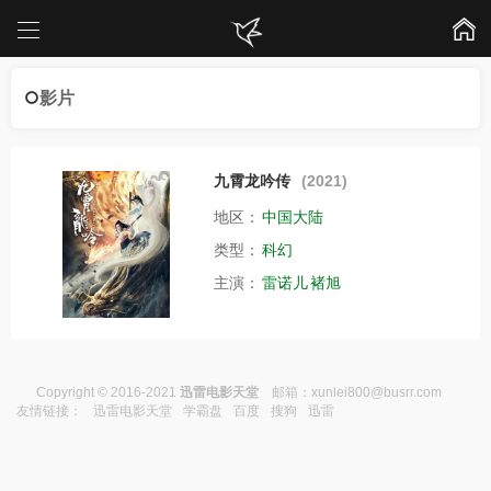
影片
九霄龙吟传
(2021)
地区：
中国大陆
类型：
科幻
主演：
雷诺儿
褚旭
Copyright © 2016-2021
迅雷电影天堂
邮箱：
xunlei800@busrr.com
友情链接：
迅雷电影天堂
学霸盘
百度
搜狗
迅雷