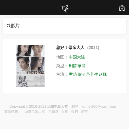
影片
您好！母亲大人
(2021)
地区：
中国大陆
类型：
剧情
家庭
主演：
尹昉
董洁
芦芳生
赵魏
Copyright © 2016-2021
迅雷电影天堂
邮箱：
xunlei800@busrr.com
友情链接：
迅雷电影天堂
学霸盘
百度
搜狗
迅雷