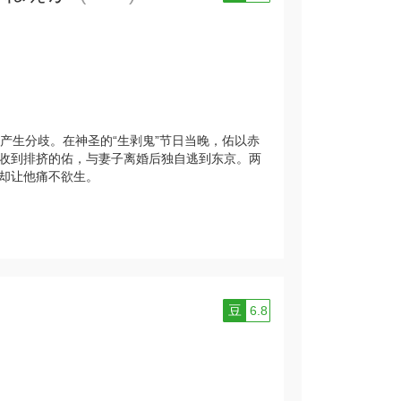
产生分歧。在神圣的“生剥鬼”节日当晚，佑以赤
收到排挤的佑，与妻子离婚后独自逃到东京。两
却让他痛不欲生。
豆
6.8