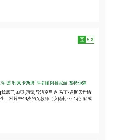
豆
5.8
冯·德·利佩
卡斯腾·拜卓隆
阿格尼丝·基特尔森
[我属于]加盟[洞窟]导演亨里克·马丁·道斯贝肯情
化身学生，对片中44岁的女教师（安德莉亚·巴伦·郝威