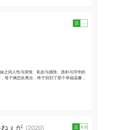
豆
- -
妹之间⼈性与亲情、私欲与感情、质朴与浮华的
年，母⼦俩悲欢离合，终于回归了那个幸福温馨，
いねぇが
(2020)
豆
6.8