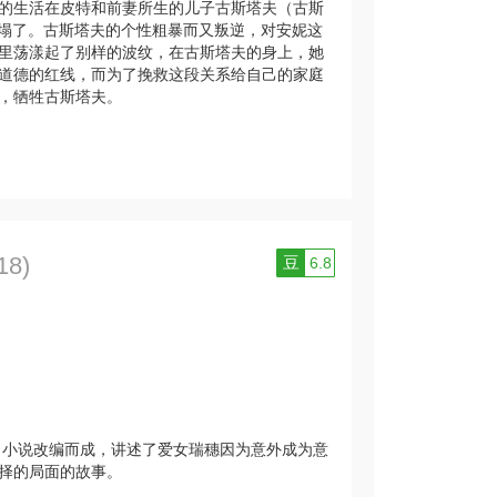
的生活在皮特和前妻所生的儿子古斯塔夫（古斯
一刻起崩塌了。古斯塔夫的个性粗暴而又叛逆，对安妮这
里荡漾起了别样的波纹，在古斯塔夫的身上，她
道德的红线，而为了挽救这段关系给自己的家庭
，牺牲古斯塔夫。
18)
豆
6.8
名小说改编而成，讲述了爱女瑞穗因为意外成为意
择的局面的故事。