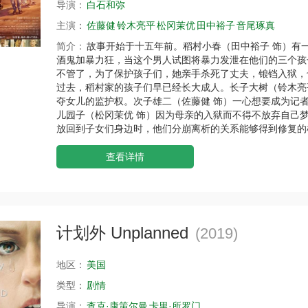
导演：
白石和弥
主演：
佐藤健
铃木亮平
松冈茉优
田中裕子
音尾琢真
简介：
故事开始于十五年前。稻村小春（田中裕子 饰）有
酒鬼加暴力狂，当这个男人试图将暴力发泄在他们的三个孩
不管了，为了保护孩子们，她亲手杀死了丈夫，锒铛入狱，
过去，稻村家的孩子们早已经长大成人。长子大树（铃木亮
夺女儿的监护权。次子雄二（佐藤健 饰）一心想要成为记
儿园子（松冈茉优 饰）因为母亲的入狱而不得不放弃自己
放回到子女们身边时，他们分崩离析的关系能够得到修复的
查看详情
计划外 Unplanned
(2019)
地区：
美国
类型：
剧情
导演：
查克·康策尔曼
卡里·所罗门