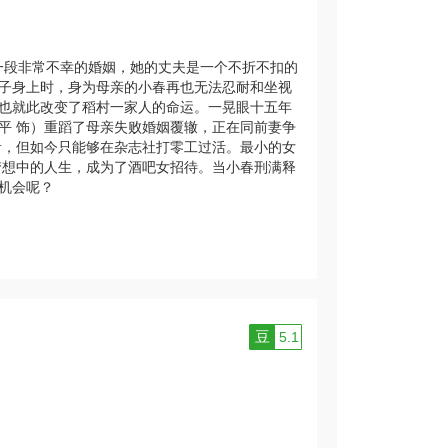
一段非常不幸的婚姻，她的丈夫是一个不折不扣的
子身上时，身为母亲的小春再也无法忍耐和坐视
也就此改变了稻村一家人的命运。一晃眼十五年
平 饰）重蹈了母亲失败婚姻覆辙，正在同前妻争
者，但如今只能够在杂志社打零工过活。最小的女
梦想中的人生，成为了酒吧女招待。当小春刑满释
机会呢？
豆
5.1