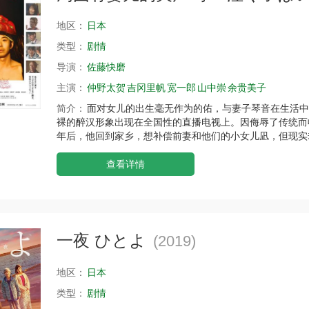
地区：
日本
类型：
剧情
导演：
佐藤快磨
主演：
仲野太贺
吉冈里帆
宽一郎
山中崇
余贵美子
简介：
面对女儿的出生毫无作为的佑，与妻子琴音在生活中
裸的醉汉形象出现在全国性的直播电视上。因侮辱了传统而
年后，他回到家乡，想补偿前妻和他们的小女儿凪，但现实
查看详情
一夜 ひとよ
(2019)
地区：
日本
类型：
剧情