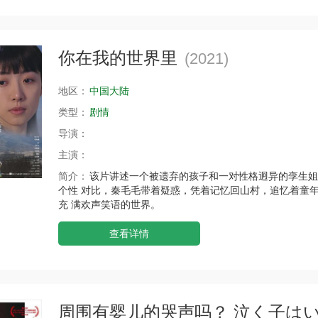
你在我的世界里
(2021)
地区：
中国大陆
类型：
剧情
导演：
主演：
简介：
该⽚讲述⼀个被遗弃的孩⼦和⼀对性格迥异的孪⽣姐
个性 对⽐，秦⽑⽑带着疑惑，凭着记忆回⼭村，追忆着童
充 满欢声笑语的世界。
查看详情
周围有婴儿的哭声吗？ 泣く子は