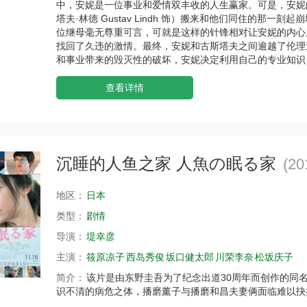
中，安妮是一位事业和爱情双丰收的人生赢家。可是，安妮
塔夫·林德 Gustav Lindh 饰）搬来和他们同住的那
位继母毫无尊重可言，可就是这样的针锋相对让安妮的内心
找回了久违的激情。最终，安妮和古斯塔夫之间逾越了伦理
和事业带来的毁灭性的破坏，安妮决定利用自己的专业知识
查看详情
沉睡的人鱼之家 人魚の眠る家
(20
地区：
日本
类型：
剧情
导演：
堤幸彦
主演：
筱原凉子
西岛秀俊
坂口健太郎
川荣李奈
松坂庆子
简介：
该片是由东野圭吾为了纪念出道30周年而创作的同
识不清的病危之体，播磨薰子与播磨和昌夫妻俩面临难以抉