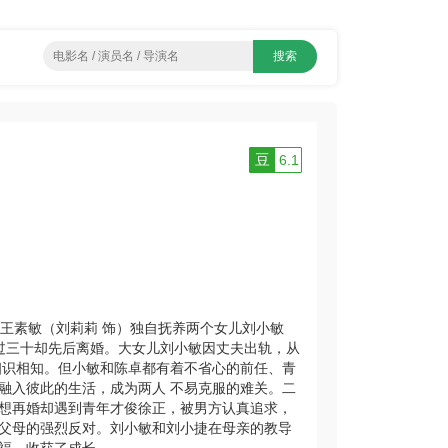
豆
6.1
王素敏（刘莉莉 饰）独自抚养两个女儿刘小敏
年过三十却先后离婚。大女儿刘小敏因丈夫出轨，从
相识相知。但小敏和陈卓都有着不省心的前任、青
融入彼此的生活，成为两人 不易克服的难关。二
想再婚却遇到青年才俊徐正，被男方认真追求，
父母的强烈反对。刘小敏和刘小捷在母亲的教导
福，收获了成长。