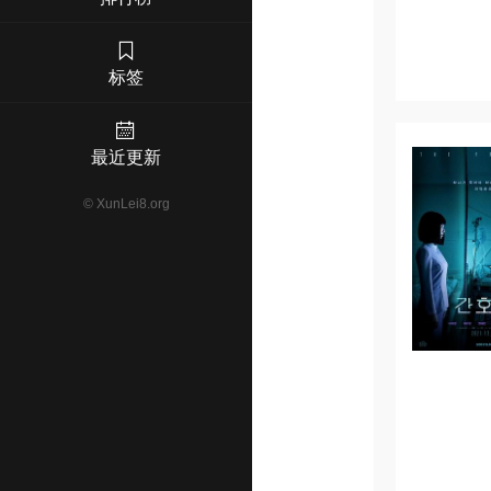
标签
最近更新
©
XunLei8.org