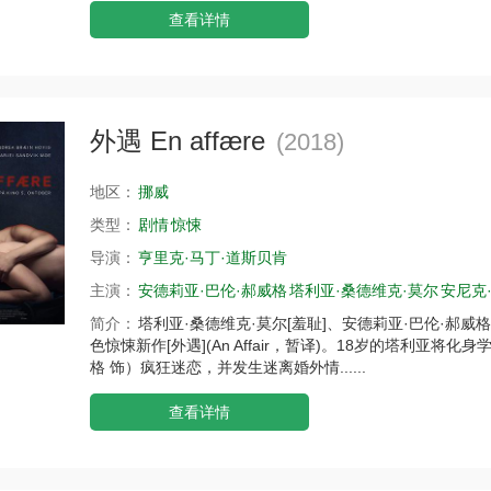
查看详情
外遇 En affære
(2018)
地区：
挪威
类型：
剧情
惊悚
导演：
亨里克·马丁·道斯贝肯
主演：
安德莉亚·巴伦·郝威格
塔利亚·桑德维克·莫尔
安尼克·
简介：
塔利亚·桑德维克·莫尔[羞耻]、安德莉亚·巴伦·郝威格
色惊悚新作[外遇](An Affair，暂译)。18岁的塔利亚将
格 饰）疯狂迷恋，并发生迷离婚外情......
查看详情