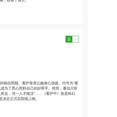
豆
- -
间独自照顾、看护母亲让她身心俱疲。代号为“看
也成为了悉心照料自己的好帮手。然而，看似只听
人死去，另一人才能活”……《看护中》曾是科幻
于是决定正式在院线上映。