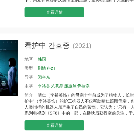
查看详情
看护中 간호중
(2021)
地区：
韩国
类型：
剧情
科幻
导演：
闵奎东
主演：
李裕英
艺秀晶
廉惠兰
尹敬浩
简介：
晴仁（李裕英饰）的母亲十年前成为了植物人，长时
护中”（李裕英饰）的护工机器人不仅帮助晴仁照顾母亲，
人类指挥的机器人却产生了自己的苦恼，它认为：“只有一
系列电视剧《SF8》中的一部，在播映后获得空前关注，
查看详情