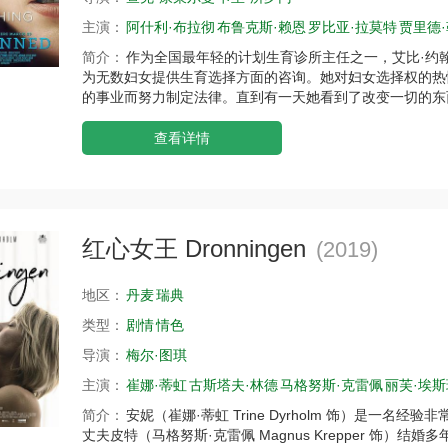
主演：
阿什利·布拉彻
布鲁克斯·赖恩
罗比亚·拉莫特
贾里德
简介：
作为全国最年轻的计划生育诊所主任之一，艾比·约翰逊(A
为无数妇女提供生育选择方面的咨询。她对妇女选择权的热
的事业而努力制定法律。直到有一天她看到了改变一切的东
查看详情
红心女王 Dronningen
(2019)
地区：
丹麦
瑞典
类型：
剧情
情色
导演：
梅尔·图琪
主演：
崔娜·蒂虹
古斯塔夫·林德
马格努斯·克雷佩
丽芙·埃斯
简介：
安妮（崔娜·蒂虹 Trine Dyrholm 饰）是一
丈夫皮特（马格努斯·克雷佩 Magnus Krepper 饰