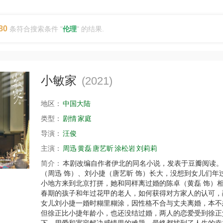
80
条符合搜索条件 "
伦理
" 的结果.
小敏家
(2021)
地区：
中国大陆
类型：
剧情
家庭
导演：
汪俊
主演：
周迅
黄磊
唐艺昕
涂松岩
刘莉莉
简介：
本剧改编自作者伊北的同名小说，发表于豆瓣阅读。
（周迅 饰）、刘小捷（唐艺昕 饰）长大，没想到女儿们
小地方来到北京打拼，她和同样离过婚的陈卓（黄磊 饰）
春期的孩子和年过花甲的老人，如何获得对方家人的认可，
女儿刘小捷一婚时糊里糊涂，因性格不合与丈夫离婚，本不
但徐正比小捷年龄小，也还没结过婚，两人的恋爱受到徐正
下，用爱和宽容解决感情里的难题，最终都找到了人生的幸