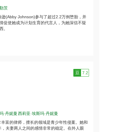
·勒茨
bby Johnson)参与了超过2.2万例堕胎，并
情促使她成为计划生育的代言人，为她深信不疑
西。
豆
7.2
玛·丹妮曼
西莉亚·埃斯玛·丹妮曼
名经验非常丰富的律师，擅长的领域是青少年性侵案。她和
）结婚多年，夫妻两人之间的感情非常的稳定。在外人眼