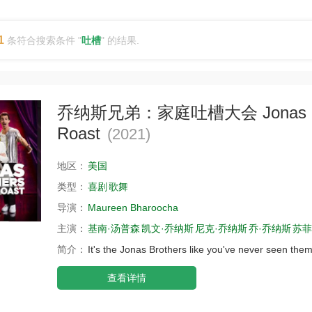
1
条符合搜索条件 "
吐槽
" 的结果.
乔纳斯兄弟：家庭吐槽大会 Jonas Brot
Roast
(2021)
地区：
美国
类型：
喜剧
歌舞
导演：
Maureen Bharoocha
主演：
基南·汤普森
凯文·乔纳斯
尼克·乔纳斯
乔·乔纳斯
苏菲
简介：
It's the Jonas Brothers like you've never seen them 
查看详情