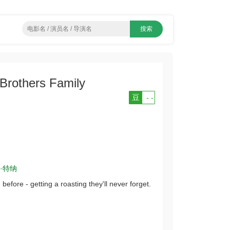
hers Family
豆
- -
·特纳
before - getting a roasting they'll never forget.