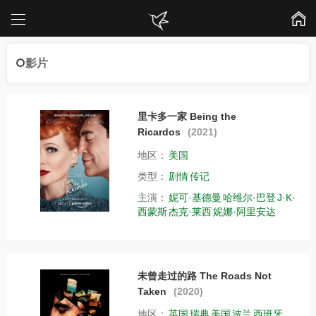
影片
里卡多一家 Being the
Ricardos
(2021)
地区：
美国
类型：
剧情
传记
主演：
妮可·基德曼
哈维尔·巴登
J·K·
西蒙斯
杰克·莱西
妮娜·阿里安达
未曾走过的路 The Roads Not
Taken
(2020)
地区：
英国
瑞典
美国
波兰
西班牙