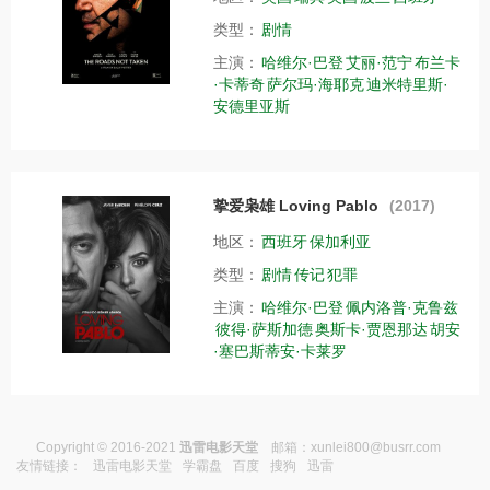
类型：
剧情
主演：
哈维尔·巴登
艾丽·范宁
布兰卡
·卡蒂奇
萨尔玛·海耶克
迪米特里斯·
安德里亚斯
挚爱枭雄 Loving Pablo
(2017)
地区：
西班牙
保加利亚
类型：
剧情
传记
犯罪
主演：
哈维尔·巴登
佩内洛普·克鲁兹
彼得·萨斯加德
奥斯卡·贾恩那达
胡安
·塞巴斯蒂安·卡莱罗
Copyright © 2016-2021
迅雷电影天堂
邮箱：
xunlei800@busrr.com
友情链接：
迅雷电影天堂
学霸盘
百度
搜狗
迅雷