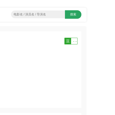
豆
- -