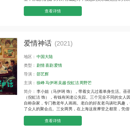
查看详情
爱情神话
(2021)
地区：
中国大陆
类型：
剧情
喜剧
爱情
导演：
邵艺辉
主演：
徐峥
马伊琍
吴越
倪虹洁
周野芒
简介：
李小姐（马伊琍 饰），带着女儿过着单身生活。蓓
（倪虹洁 饰），有钱有闲老公失踪。三个完全不同的女人
自称杂家，专门教老年人画画。老白的好友老乌谈吐风趣，
了众人的聚会点。三女两男，在上海这座摩登之都里，凭借
查看详情