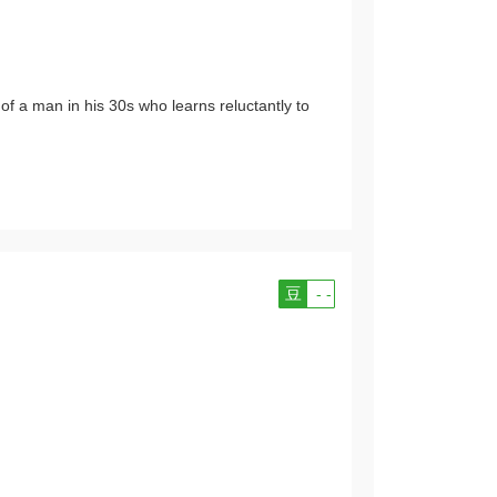
of a man in his 30s who learns reluctantly to
豆
- -