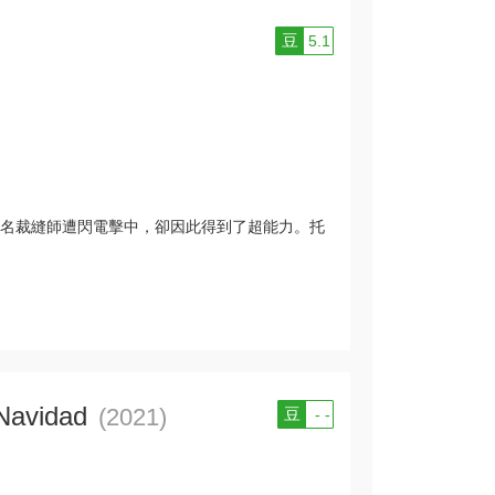
豆
5.1
名裁縫師遭閃電擊中，卻因此得到了超能力。托
Navidad
(2021)
豆
- -