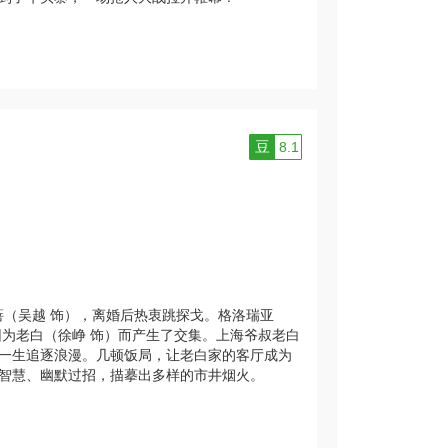
豆
8.1
蓓（吴越 饰），离婚后热衷跳探戈。格洛瑞亚
因为老白（徐峥 饰）而产生了交集。上海爷叔老白
一生追逐浪漫。几顿饭局，让老白家的客厅成为
智慧、幽默过招，描摹出多样的市井烟火。