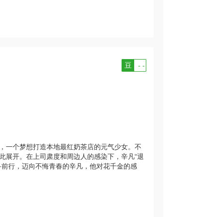
豆
- -
金，一个梦想打造本地最红奶茶店的元气少女。不
此展开。在上司肃度和周边人的感染下，辛凡“退
斗前行，迈向不悔青春的辛凡，他对花千金的感