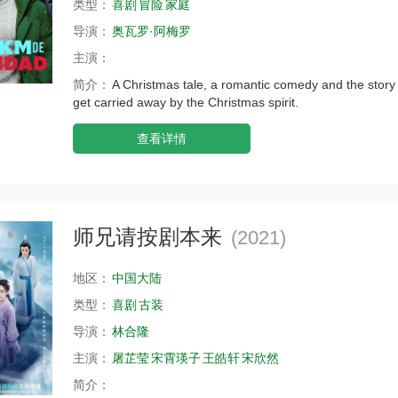
类型：
喜剧
冒险
家庭
导演：
奥瓦罗·阿梅罗
主演：
简介：
A Christmas tale, a romantic comedy and the story 
get carried away by the Christmas spirit.
查看详情
师兄请按剧本来
(2021)
地区：
中国大陆
类型：
喜剧
古装
导演：
林合隆
主演：
屠芷莹
宋霄瑛子
王皓轩
宋欣然
简介：