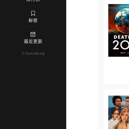
标签
最近更新
©
XunLei8.org