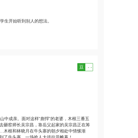
学生开始听到别人的想法。
豆
- -
山中成亲。面对这样“彪悍”的老婆，木根三番五
去砸窑师长吴宗昌，靠岳父起家的吴宗昌正在筹
….木根和林晓月在牛头寨的朝夕相处中情愫渐
到了牛头寨，一场抢人大战拉开帷幕！