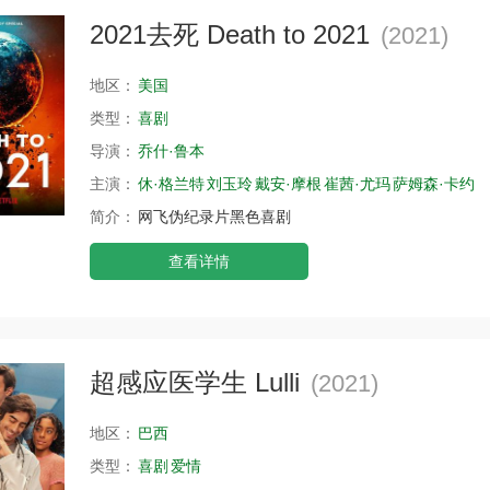
2021去死 Death to 2021
(2021)
地区：
美国
类型：
喜剧
导演：
乔什·鲁本
主演：
休·格兰特
刘玉玲
戴安·摩根
崔茜·尤玛
萨姆森·卡约
简介：
网飞伪纪录片黑色喜剧
查看详情
超感应医学生 Lulli
(2021)
地区：
巴西
类型：
喜剧
爱情