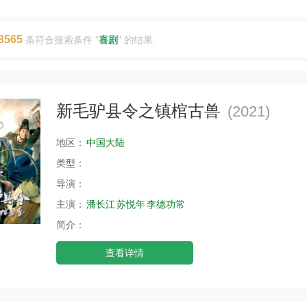
3565
条符合搜索条件 "
喜剧
" 的结果.
新毛驴县令之镇棺古兽
(2021)
地区：
中国大陆
类型：
导演：
主演：
潘长江
苏悦年
李德功常
简介：
查看详情