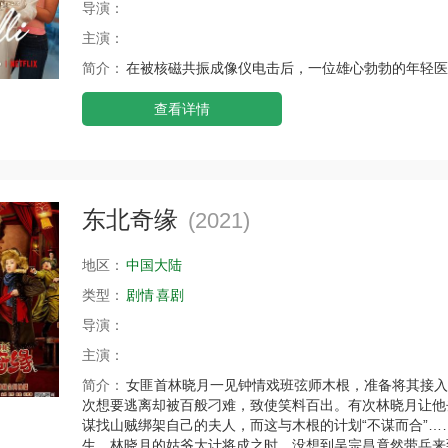
导演：
主演：
简介：
在被核磁共振成像仪电击后，一位雄心勃勃的年轻医
查看详情
东北奇缘
(2021)
地区：
中国大陆
类型：
剧情
喜剧
导演：
主演：
简介：
女匪首林晓月一见钟情戏班弦师木根，准备将其接入
次想要逃离却被百般刁难，致使笑料百出。有次林晓月让他
谋找山贼绑架自己的夫人，而这与木根的计划“不谋而合”…
生，林晓月的姑爷大计将成之时，没想到吴宗昌竟然带兵来