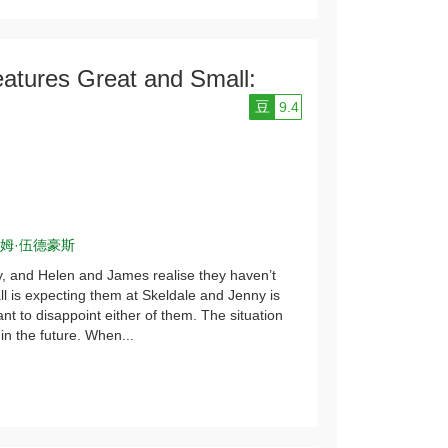
es Great and Small:
豆
9.4
姆·伍德豪斯
by, and Helen and James realise they haven’t
 is expecting them at Skeldale and Jenny is
t to disappoint either of them. The situation
 in the future. When...