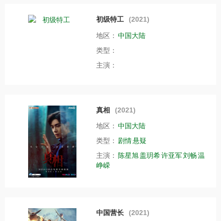
初级特工
(2021)
地区：
中国大陆
类型：
主演：
真相
(2021)
地区：
中国大陆
类型：
剧情
悬疑
主演：
陈星旭
盖玥希
许亚军
刘畅
温
峥嵘
中国营长
(2021)