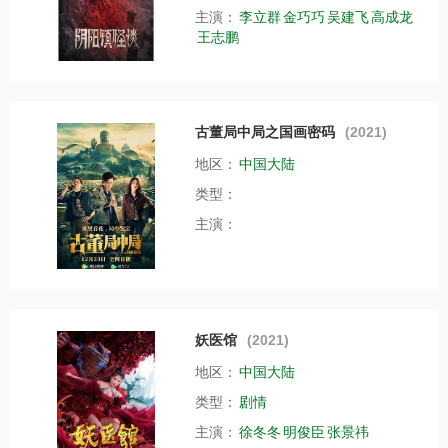
主演：
李立群
金巧巧
吴建飞
高成龙
王志鹏
古董局中局之国画密码
(2021)
地区：
中国大陆
类型：
主演：
妖医馆
(2021)
地区：
中国大陆
类型：
剧情
主演：
徐冬冬
明俊臣
张景祎