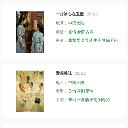
一片冰心在玉壶
(2021)
地区：
中国大陆
类型：
剧情
爱情
古装
主演：
张慧雯
吴希泽
牛子藩
陈芳彤
爱很美味
(2021)
地区：
中国大陆
类型：
剧情
喜剧
爱情
主演：
李纯
张含韵
王菊
刘冬沁