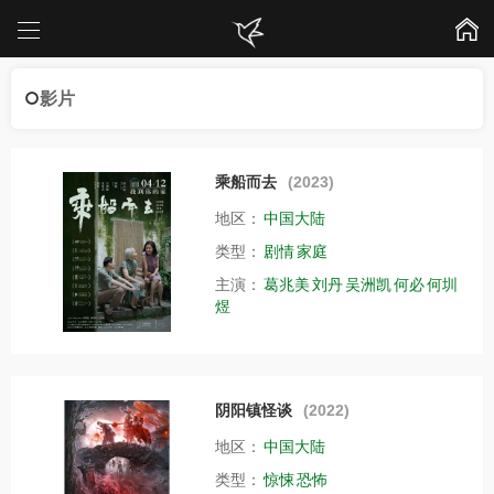
影片
乘船而去
(2023)
地区：
中国大陆
类型：
剧情
家庭
主演：
葛兆美
刘丹
吴洲凯
何必
何圳
煜
阴阳镇怪谈
(2022)
地区：
中国大陆
类型：
惊悚
恐怖