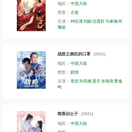
地区：
中国大陆
类型：
古装
主演：
钟欣潼
刘頔
沈震轩
马睿瀚
何
珮瑜
战疫之疯狂的口罩
(2021)
地区：
中国大陆
类型：
剧情
主演：
章贺
刘筠燃
梁天
张海燕
曹逸
鸣
闻香识公子
(2021)
地区：
中国大陆