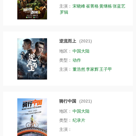
主演：
宋晓峰
崔菁格
黄继栋
张蓝艺
罗辑
逆流而上
(2021)
地区：
中国大陆
类型：
动作
主演：
董浩然
李家辉
王子甲
骑行中国
(2021)
地区：
中国大陆
类型：
纪录片
主演：