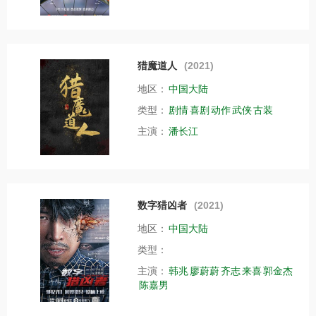
猎魔道人
(2021)
地区：
中国大陆
类型：
剧情
喜剧
动作
武侠
古装
主演：
潘长江
数字猎凶者
(2021)
地区：
中国大陆
类型：
主演：
韩兆
廖蔚蔚
齐志
来喜
郭金杰
陈嘉男