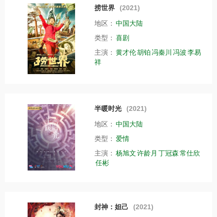
捞世界
(2021)
地区：
中国大陆
类型：
喜剧
主演：
黄才伦
胡铂
冯秦川
冯波
李易
祥
半暖时光
(2021)
地区：
中国大陆
类型：
爱情
主演：
杨旭文
许龄月
丁冠森
常仕欣
任彬
封神：妲己
(2021)