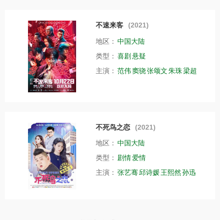
不速来客
(2021)
地区：
中国大陆
类型：
喜剧
悬疑
主演：
范伟
窦骁
张颂文
朱珠
梁超
不死鸟之恋
(2021)
地区：
中国大陆
类型：
剧情
爱情
主演：
张艺骞
邱诗媛
王熙然
孙迅