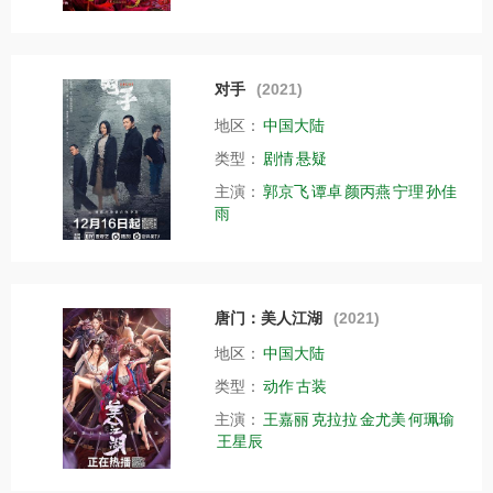
对手
(2021)
地区：
中国大陆
类型：
剧情
悬疑
主演：
郭京飞
谭卓
颜丙燕
宁理
孙佳
雨
唐门：美人江湖
(2021)
地区：
中国大陆
类型：
动作
古装
主演：
王嘉丽
克拉拉
金尤美
何珮瑜
王星辰