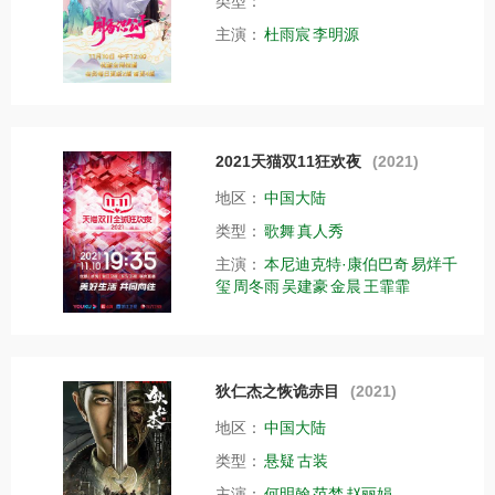
类型：
主演：
杜雨宸
李明源
2021天猫双11狂欢夜
(2021)
地区：
中国大陆
类型：
歌舞
真人秀
主演：
本尼迪克特·康伯巴奇
易烊千
玺
周冬雨
吴建豪
金晨
王霏霏
狄仁杰之恢诡赤目
(2021)
地区：
中国大陆
类型：
悬疑
古装
主演：
何明翰
范梦
赵丽娟