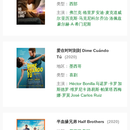
类型：
西部
主演：
弗兰克·格里罗
安迪·麦克道威
尔
亚历克斯·马克尼科尔
乔治·洛佩兹
豪尔赫·A·希门尼斯
爱在时时刻刻 Dime Cuándo
Tú
(2020)
地区：
墨西哥
类型：
喜剧
主演：
Héctor Bonilla
马诺罗·卡罗
加
斯德罗·维罗尼卡
路易斯·帕莱塔
西梅
娜·罗莫
José Carlos Ruiz
半血缘兄弟 Half Brothers
(2020)