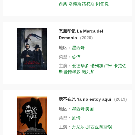
西奥·洛佩斯
路易斯·阿伯提
恶魔印记 La Marca del
Demonio
(2020)
地区：
墨西哥
类型：
恐怖
主演：
爱德华多·诺列加
卢米·卡范佐
斯
爱德华多·诺列加
我不在此 Ya no estoy aqui
(2019)
地区：
墨西哥
美国
类型：
剧情
主演：
丹尼尔·加西亚
陈雪暝