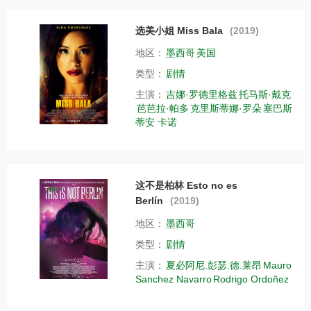
选美小姐 Miss Bala
(2019)
地区：
墨西哥
美国
类型：
剧情
主演：
吉娜·罗德里格兹
托马斯·戴克
芭芭拉·帕多
克里斯蒂娜·罗朵
塞巴斯
蒂安 卡诺
这不是柏林 Esto no es
Berlín
(2019)
地区：
墨西哥
类型：
剧情
主演：
夏必阿尼.彭瑟.德.莱昂
Mauro
Sanchez Navarro
Rodrigo Ordoñez