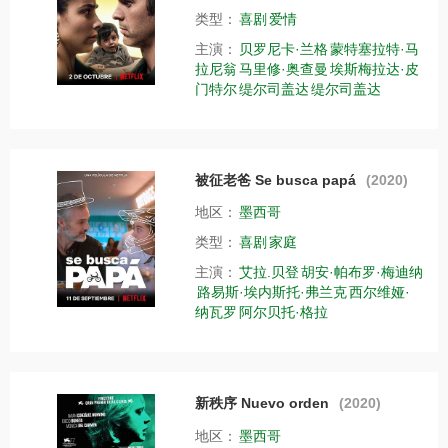
类型：
喜剧
爱情
主演：
贝罗尼卡·兰格
蒙特塞拉特·马
拉尼翁
马里修·奥查曼
埃斯梅拉达·皮
门特尔
缇尔司盖达
缇尔司盖达
被征老爸 Se busca papá
(2020)
地区：
墨西哥
类型：
喜剧
家庭
主演：
艾拉.贝登
胡安·帕布罗·梅迪纳
路易斯·埃内斯托·弗兰克
西尔维娅·
纳瓦罗
阿尔贝托·格拉
新秩序 Nuevo orden
(2020)
地区：
墨西哥