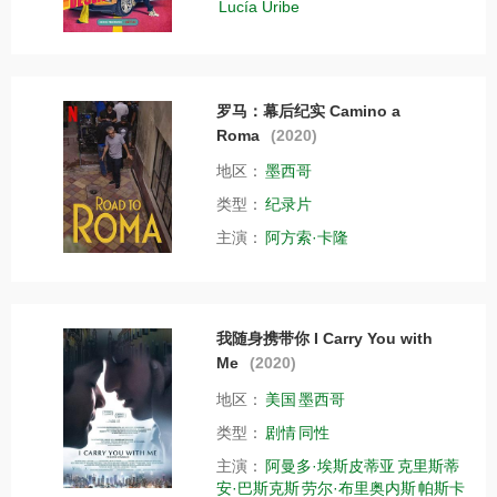
Lucía Uribe
罗马：幕后纪实 Camino a
Roma
(2020)
地区：
墨西哥
类型：
纪录片
主演：
阿方索·卡隆
我随身携带你 I Carry You with
Me
(2020)
地区：
美国
墨西哥
类型：
剧情
同性
主演：
阿曼多·埃斯皮蒂亚
克里斯蒂
安·巴斯克斯
劳尔·布里奥内斯
帕斯卡