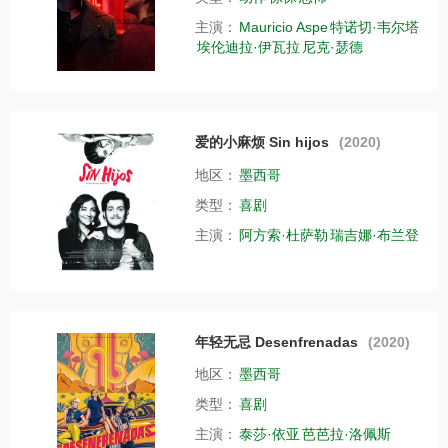
主演：
Mauricio Aspe
特诺切·韦尔塔
埃伦迪拉·伊瓦拉
尼克·瑟德
爱的小麻烦 Sin hijos
(2020)
地区：
墨西哥
类型：
喜剧
主演：
阿方索·杜萨勒
瑞吉娜·布兰登
年轻无忌 Desenfrenadas
(2020)
地区：
墨西哥
类型：
喜剧
主演：
泰莎·依亚
芭芭拉·洛佩斯