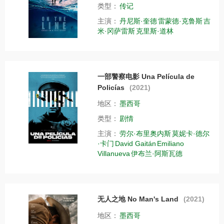
类型：
传记
主演：
丹尼斯·奎德
雷蒙德·克鲁斯
吉
米·冈萨雷斯
克里斯·道林
一部警察电影 Una Película de
Policías
(2021)
地区：
墨西哥
类型：
剧情
主演：
劳尔·布里奥内斯
莫妮卡·德尔
·卡门
David Gaitán
Emiliano
Villanueva
伊布兰·阿斯瓦德
无人之地 No Man's Land
(2021)
地区：
墨西哥