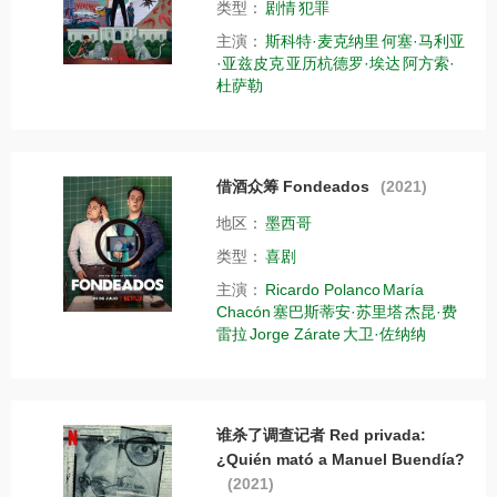
类型：
剧情
犯罪
主演：
斯科特·麦克纳里
何塞·马利亚
·亚兹皮克
亚历杭德罗·埃达
阿方索·
杜萨勒
借酒众筹 Fondeados
(2021)
地区：
墨西哥
类型：
喜剧
主演：
Ricardo Polanco
María
Chacón
塞巴斯蒂安·苏里塔
杰昆·费
雷拉
Jorge Zárate
大卫·佐纳纳
谁杀了调查记者 Red privada:
¿Quién mató a Manuel Buendía?
(2021)