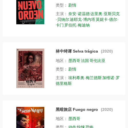
类型：
剧情
主演：
奈安·诺温德
达里奥·亚斯贝克
·贝纳尔
迪耶戈·博内塔
莫妮卡·德尔·
卡门
罗伯托·梅迪纳
林中绮谭 Selva trágica
(2020)
地区：
墨西哥
法国
哥伦比亚
类型：
剧情
主演：
埃利希奥·梅兰德斯
加维诺·罗
德里格斯
黑暗旅店 Fuego negro
(2020)
地区：
墨西哥
类型：
动作
惊悚
恐怖