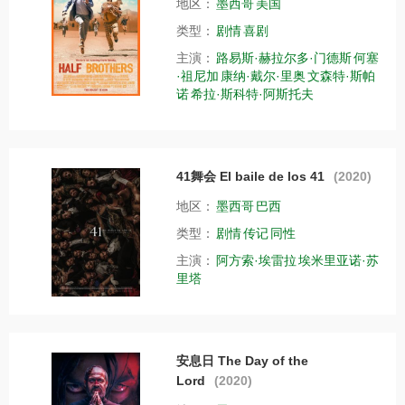
地区：
墨西哥
美国
类型：
剧情
喜剧
主演：
路易斯·赫拉尔多·门德斯
何塞
·祖尼加
康纳·戴尔·里奥
文森特·斯帕
诺
希拉·斯科特·阿斯托夫
41舞会 El baile de los 41
(2020)
地区：
墨西哥
巴西
类型：
剧情
传记
同性
主演：
阿方索·埃雷拉
埃米里亚诺·苏
里塔
安息日 The Day of the
Lord
(2020)