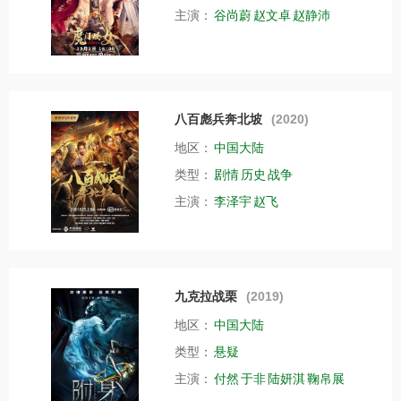
主演：
谷尚蔚
赵文卓
赵静沛
八百彪兵奔北坡
(2020)
地区：
中国大陆
类型：
剧情
历史
战争
主演：
李泽宇
赵飞
九克拉战栗
(2019)
地区：
中国大陆
类型：
悬疑
主演：
付然
于非
陆妍淇
鞠帛展