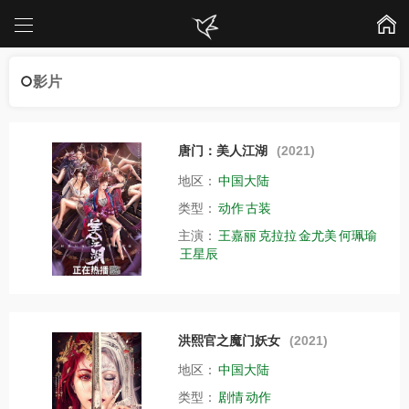
影片
唐门：美人江湖
(2021)
地区：
中国大陆
类型：
动作
古装
主演：
王嘉丽
克拉拉
金尤美
何珮瑜
王星辰
洪熙官之魔门妖女
(2021)
地区：
中国大陆
类型：
剧情
动作