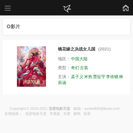
影片
镜花缘之决战女儿国
(2021)
地区：
中国大陆
类型：
奇幻
古装
主演：
孟子义
米热
贾征宇
李依晓
林
辰涵
Copyright © 2016-2021
迅雷电影天堂
邮箱：
xunlei800@busrr.com
友情链接：
迅雷电影天堂
学霸盘
百度
搜狗
迅雷