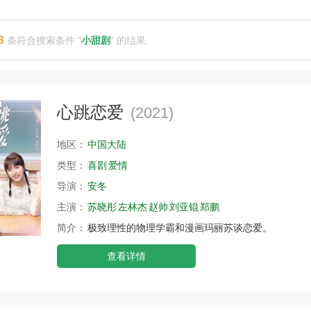
3
条符合搜索条件 "
小甜剧
" 的结果.
心跳恋爱
(2021)
地区：
中国大陆
类型：
喜剧
爱情
导演：
安冬
主演：
苏晓彤
左林杰
赵帅
刘亚锟
郑鹏
简介：
极致理性的物理学霸和漫画玛丽苏谈恋爱。
查看详情