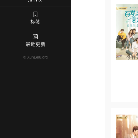
标签
最近更新
©
XunLei8.org