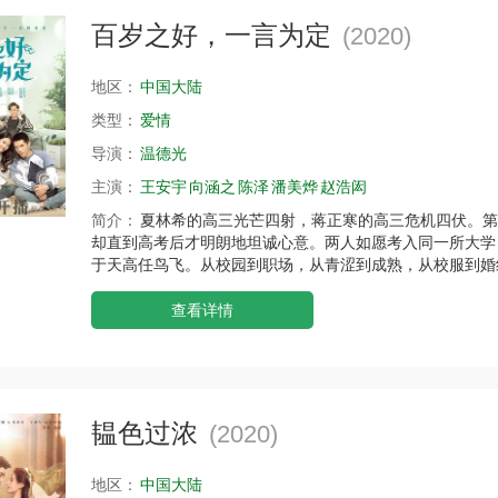
百岁之好，一言为定
(2020)
地区：
中国大陆
类型：
爱情
导演：
温德光
主演：
王安宇
向涵之
陈泽
潘美烨
赵浩闳
简介：
夏林希的高三光芒四射，蒋正寒的高三危机四伏。第
却直到高考后才明朗地坦诚心意。两人如愿考入同一所大学
于天高任鸟飞。从校园到职场，从青涩到成熟，从校服到婚
查看详情
韫色过浓
(2020)
地区：
中国大陆