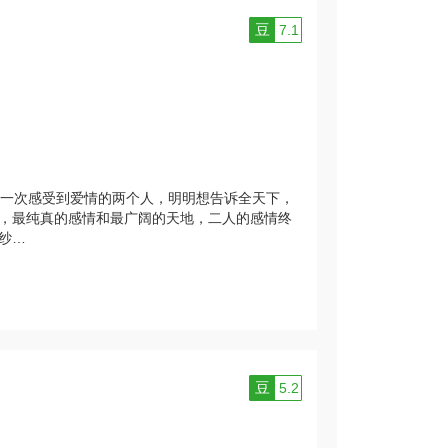
豆
7.1
一次感受到爱情的两个人，明明想告诉全天下，
，最纯真的感情和最广阔的天地，二人的感情终
纱…
豆
5.2