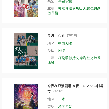
类型：
喜剧
爱情
主演：
郭京飞
迪丽热巴
大鹏
包贝尔
刘芮麟
再见十八班
(2018)
地区：
中国大陆
类型：
剧情
主演：
柯焱曦
熊婧文
秦海
杜光玮
岳
博维
今夜在浪漫剧场 今夜、ロマンス劇場
で
(2018)
地区：
日本
类型：
爱情
奇幻