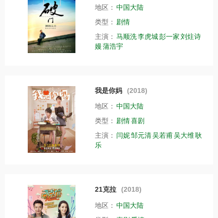
地区：
中国大陆
类型：
剧情
主演：
马顺洗
李虎城
彭一家
刘炷诗
嫚
蒲浩宇
我是你妈
(2018)
地区：
中国大陆
类型：
剧情
喜剧
主演：
闫妮
邹元清
吴若甫
吴大维
耿
乐
21克拉
(2018)
地区：
中国大陆