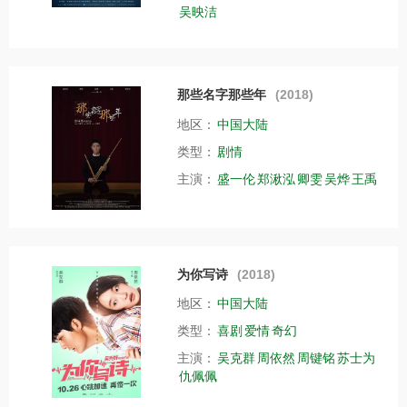
吴映洁
那些名字那些年
(2018)
地区：
中国大陆
类型：
剧情
主演：
盛一伦
郑湫泓
卿雯
吴烨
王禹
为你写诗
(2018)
地区：
中国大陆
类型：
喜剧
爱情
奇幻
主演：
吴克群
周依然
周键铭
苏士为
仇佩佩