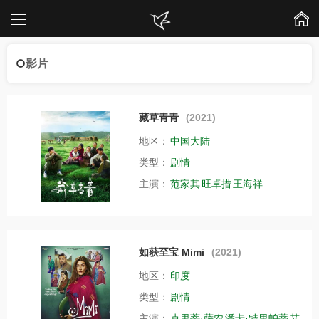
影片
藏草青青
(2021)
地区：
中国大陆
类型：
剧情
主演：
范家其
旺卓措
王海祥
如获至宝 Mimi
(2021)
地区：
印度
类型：
剧情
主演：
克里蒂·萨农
潘卡·特里帕蒂
艾