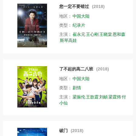
您一定不要错过
(2018)
地区：
中国大陆
类型：
纪录片
主演：
崔永元
王心刚
王晓棠
恩和森
斯琴高娃
了不起的高二八班
(2018)
地区：
中国大陆
类型：
剧情
主演：
梁振伦
王歆霆
刘頔
梁霆炜
付
小仙
破门
(2018)