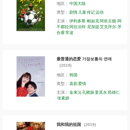
地区：
中国大陆
类型：
剧情
儿童
传记
运动
主演：
伊利多斯·帕如克
阿依古丽·阿
不都拉
阿拉法特·尼加提
艾克拜尔·牙
合甫
常波
最普通的恋爱 가장보통의 연애
(2019)
地区：
韩国
类型：
喜剧
爱情
主演：
金来沅
孔晓振
姜其永
郑雄仁
张素妍
我和我的祖国
(2019)