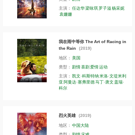
主演：
任达华
梁咏琪
罗子溢
杨采妮
袁姗姗
我在雨中等你 The Art of Racing in
the Rain
(2019)
地区：
美国
类型：
剧情
喜剧
爱情
运动
主演：
凯文·科斯特纳
米洛·文堤米利
亚
阿曼达·塞弗里德
马丁·唐文
盖瑞·
科尔
烈火英雄
(2019)
地区：
中国大陆
类型：
剧情
灾难