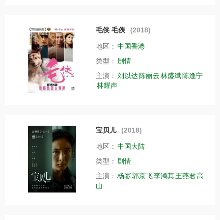
毛侠 毛俠
(2018)
地区：
中国香港
类型：
剧情
主演：
刘以达
陈丽云
林盛斌
陈逸宁
林耀声
宝贝儿
(2018)
地区：
中国大陆
类型：
剧情
主演：
杨幂
郭京飞
李鸿其
王燕君
高
山