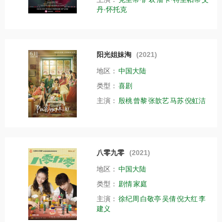
丹·怀托克
阳光姐妹淘
(2021)
地区：
中国大陆
类型：
喜剧
主演：
殷桃
曾黎
张歆艺
马苏
倪虹洁
八零九零
(2021)
地区：
中国大陆
类型：
剧情
家庭
主演：
徐纪周
白敬亭
吴倩
倪大红
李
建义