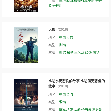
主演：
李欣泽
林枫烨
付赫安琪
宋佳
欣
朱梓玥
天渠
(2018)
地区：
中国大陆
类型：
剧情
主演：
郑强
褚楚
王艺甜
侯煜
周华
比悲伤更悲伤的故事 比悲傷更悲傷的
故事
(2018)
地区：
中国台湾
类型：
爱情
主演：
陈意涵
刘以豪
张书豪
陈庭妮