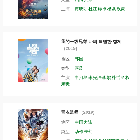
主演：
黄晓明
杜江
谭卓
杨紫
欧豪
我的一级兄弟 나의 특별한 형제
(2019)
地区：
韩国
类型：
喜剧
主演：
申河均
李光洙
李絮
朴哲民
权
海骁
青衣道师
(2019)
地区：
中国大陆
类型：
动作
奇幻