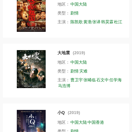
地区：
中国大陆
类型：
剧情
主演：
陈凯歌
黄渤
张译
韩昊霖
杜江
大地震
(2019)
地区：
中国大陆
类型：
剧情
灾难
主演：
曹卫宇
张晞临
石文中
任学海
马浩博
小Q
(2019)
地区：
中国大陆
中国香港
类型：
剧情