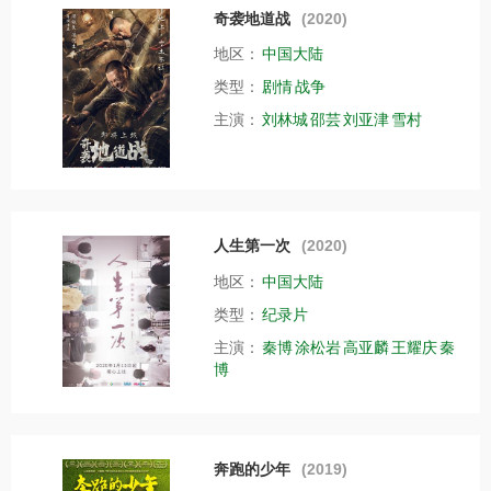
奇袭地道战
(2020)
地区：
中国大陆
类型：
剧情
战争
主演：
刘林城
邵芸
刘亚津
雪村
人生第一次
(2020)
地区：
中国大陆
类型：
纪录片
主演：
秦博
涂松岩
高亚麟
王耀庆
秦
博
奔跑的少年
(2019)