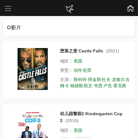
影片
堕落之堡 Castle Falls
(2021)
地区：
美国
类型：
动作
犯罪
主演：
斯科特·阿金斯
杜夫·龙格尔
吉
姆·E·钱德勒
凯文·韦恩
卢克·霍克斯
幼儿园警探2 Kindergarten Cop
2
(2016)
地区：
美国