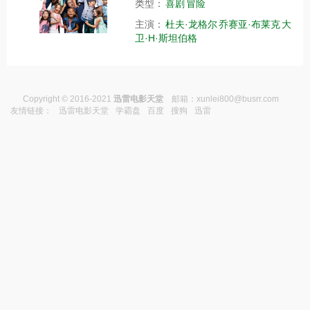
类型：
喜剧
冒险
主演：
杜夫·龙格尔
乔赛亚·布莱克
大
卫·H·斯坦伯格
Copyright © 2016-2021
迅雷电影天堂
邮箱：
xunlei800@busrr.com
友情链接：
迅雷电影天堂
学霸盘
百度
搜狗
迅雷