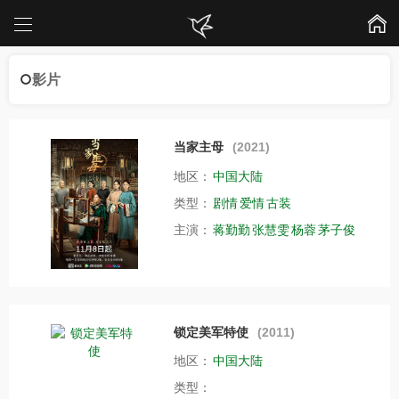
影片
当家主母
(2021)
地区：
中国大陆
类型：
剧情
爱情
古装
主演：
蒋勤勤
张慧雯
杨蓉
茅子俊
锁定美军特使
(2011)
地区：
中国大陆
类型：