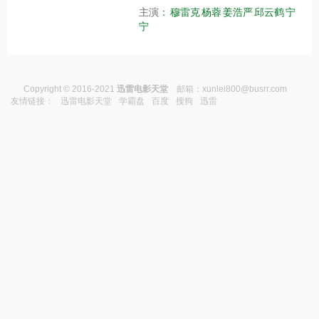
主演：
穆雷克
杨蓉
姜浩严
邱云鹤
宁
宁
Copyright © 2016-2021
迅雷电影天堂
邮箱：
xunlei800@busrr.com
友情链接：
迅雷电影天堂
学霸盘
百度
搜狗
迅雷