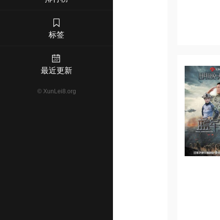
标签
最近更新
©
XunLei8.org