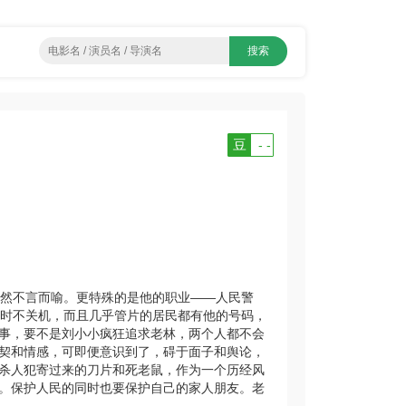
豆
- -
然不言而喻。更特殊的是他的职业——人民警
小时不关机，而且几乎管片的居民都有他的号码，
事，要不是刘小小疯狂追求老林，两个人都不会
契和情感，可即便意识到了，碍于面子和舆论，
杀人犯寄过来的刀片和死老鼠，作为一个历经风
。保护人民的同时也要保护自己的家人朋友。老