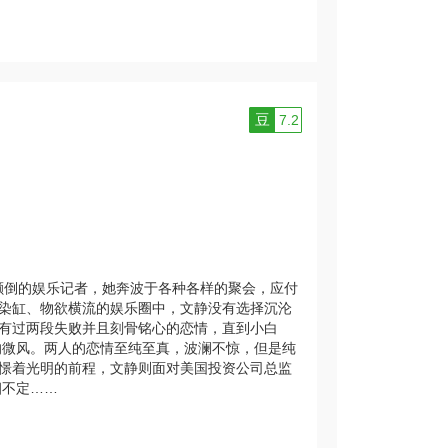
豆
7.2
颠倒的娱乐记者，她奔波于各种各样的聚会，应付
染缸、物欲横流的娱乐圈中，文静没有选择沉沦
有过两段失败并且刻骨铭心的恋情，直到小白
的微风。两人的恋情至纯至真，波澜不惊，但是纯
憬着光明的前程，文静则面对美国投资公司总监
徊不定……