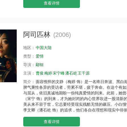
查看详情
阿司匹林
(2006)
地区：
中国大陆
类型：
爱情
导演：
鄢钷
主演：
曹俊
梅婷
宋宁峰
潘石屹
王千源
简介：
面容憔悴的文静（梅婷 饰）是一名终日奔波、黑白
脾气秉性各异的受访者，劳累不堪，疲于奔命。在这个有如
与屈从，依旧真诚地期盼一份纯真爱情的到来。此前，她曾
（宋宁 饰）的到来，才为她封闭的内心世界吹进一股清新
美从来不容于世，它总要经受现实残酷无情的碾压。小白憧
李文卿（潘石屹 饰）的追求，他们各自在理想和现实中徘
查看详情