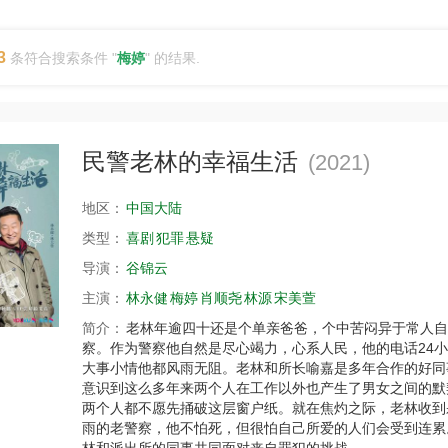
3
条符合搜索条件 "
梅婷
" 的结果.
民警老林的幸福生活
(2021)
地区：
中国大陆
类型：
喜剧
犯罪
悬疑
导演：
谷锦云
主演：
林永健
梅婷
肖顺尧
林源
宋美萱
简介：
老林年逾四十还是个单亲爸爸，个中苦闷异于常人自
察。作为警察他自然是尽心竭力，心系人民，他的电话24
大事小情他都风雨无阻。老林和所长喻嘉是多年合作的好同
意识到这么多年来两个人在工作以外也产生了男女之间的默
两个人都不愿先捅破这层窗户纸。就在焦灼之际，老林收到
雨的老警察，他不怕死，但很怕自己所爱的人们会受到连累
林和派出所的同事共同面对来自罪犯的挑战。