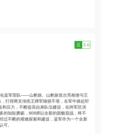
豆
5.0
化蓝军部队——山豹旅。山豹旅首次亮相便与王
出击，打得两支传统王牌军狼狈不堪，在军中掀起轩
议论和压力，不断提高自身队伍建设，在跨军区演
多的知耻磨砺，808师以全新的面貌迎战，终不
经过不断的艰难探索和建设，蓝军作为一个全新
认可。