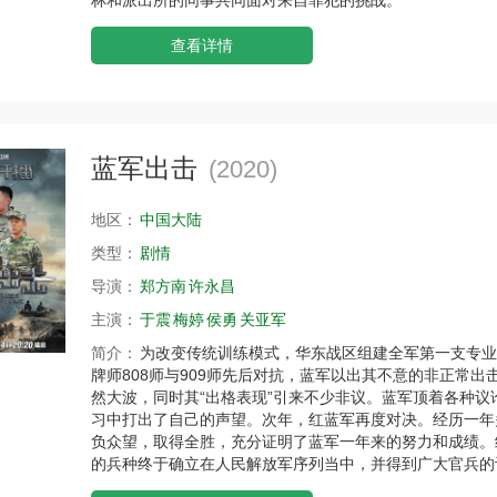
查看详情
蓝军出击
(2020)
地区：
中国大陆
类型：
剧情
导演：
郑方南
许永昌
主演：
于震
梅婷
侯勇
关亚军
简介：
为改变传统训练模式，华东战区组建全军第一支专业
牌师808师与909师先后对抗，蓝军以出其不意的非正常
然大波，同时其“出格表现”引来不少非议。蓝军顶着各种
习中打出了自己的声望。次年，红蓝军再度对决。经历一年
负众望，取得全胜，充分证明了蓝军一年来的努力和成绩。
的兵种终于确立在人民解放军序列当中，并得到广大官兵的