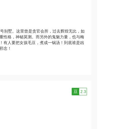
号别墅。这里曾是贪官会所，过去辉煌无比，如
重性格，神秘莫测。而另外的鬼魅力量，也与梅
！有人要把女孩毛豆，煮成一锅汤！到底谁是凶
邪念！
豆
2.3