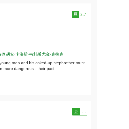
豆
2.7
特奥
胡安·卡洛斯·韦利斯
尤金·克拉克
g young man and his coked-up stepbrother must
n more dangerous - their past.
豆
- -