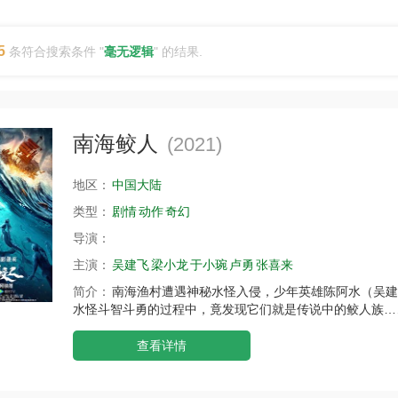
5
条符合搜索条件 "
毫无逻辑
" 的结果.
南海鲛人
(2021)
地区：
中国大陆
类型：
剧情
动作
奇幻
导演：
主演：
吴建飞
梁小龙
于小琬
卢勇
张喜来
简介：
南海渔村遭遇神秘水怪入侵，少年英雄陈阿水（吴建
水怪斗智斗勇的过程中，竟发现它们就是传说中的鲛人族…
查看详情