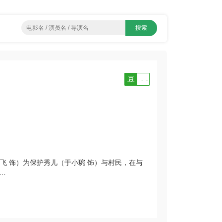
豆
- -
飞 饰）为保护秀儿（于小琬 饰）与村民，在与
…