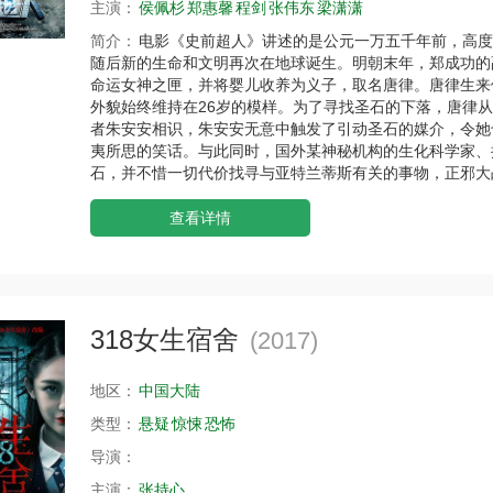
主演：
侯佩杉
郑惠馨
程剑
张伟东
梁潇潇
简介：
电影《史前超人》讲述的是公元一万五千年前，高度
随后新的生命和文明再次在地球诞生。明朝末年，郑成功的
命运女神之匣，并将婴儿收养为义子，取名唐律。唐律生来
外貌始终维持在26岁的模样。为了寻找圣石的下落，唐律从
者朱安安相识，朱安安无意中触发了引动圣石的媒介，令她
夷所思的笑话。与此同时，国外某神秘机构的生化科学家、
石，并不惜一切代价找寻与亚特兰蒂斯有关的事物，正邪大
查看详情
318女生宿舍
(2017)
地区：
中国大陆
类型：
悬疑
惊悚
恐怖
导演：
主演：
张持心