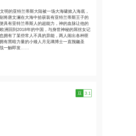
文明的亚特兰蒂斯大陆被一场大海啸掀入海底，
副将唐文澜在大海中拾获装有亚特兰蒂斯王子的
便具有亚特兰蒂斯人的超能力，神的血脉让他的
欧洲回到2018年的中国，与身世神秘的屌丝女记
也拥有了某些常人不具的异能，两人闹出各种匪
拥有黑暗力量的小矮人月见璃博士一直觊觎圣
战一触即发……
豆
3.1