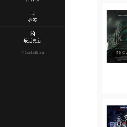
标签
最近更新
©
XunLei8.org