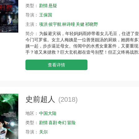
类型：
剧情
悬疑
导演：
王保国
主演：
项洪
侯宇航
林诗曈
关健
祁晓野
简介：
为躲避灾祸，年轻妈妈雨婷带着女儿毛豆，住进了壹
今门可罗雀。女主人梅姨是一位善煲靓汤的厨娘，她拥有多
姨一起，步步逼近母女。传闻中的水煮女童案件，又要重现
手？谁又来拯救？巨大玄机都在壹号别墅！但正义终将战胜
查看详情
史前超人
(2018)
地区：
中国大陆
类型：
剧情
喜剧
奇幻
冒险
导演：
关尔