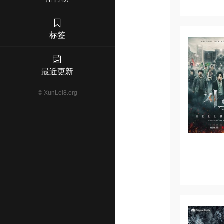
标签
最近更新
©
XunLei8.org