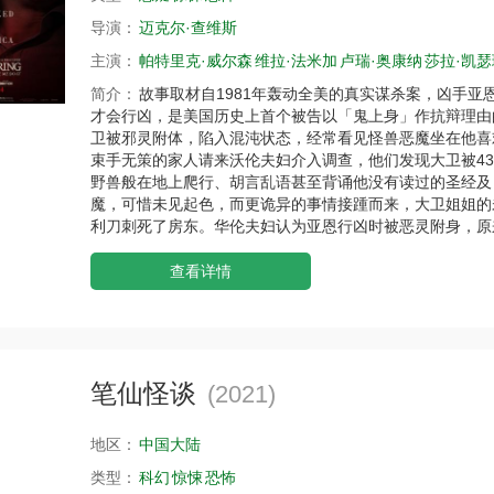
导演：
迈克尔·查维斯
主演：
帕特里克·威尔森
维拉·法米加
卢瑞·奥康纳
莎拉·凯瑟
简介：
故事取材自1981年轰动全美的真实谋杀案，凶手亚
才会行凶，是美国历史上首个被告以「鬼上身」作抗辩理由
卫被邪灵附体，陷入混沌状态，经常看见怪兽恶魔坐在他喜
束手无策的家人请来沃伦夫妇介入调查，他们发现大卫被4
野兽般在地上爬行、胡言乱语甚至背诵他没有读过的圣经及
魔，可惜未见起色，而更诡异的事情接踵而来，大卫姐姐的
利刀刺死了房东。华伦夫妇认为亚恩行凶时被恶灵附身，原
查看详情
笔仙怪谈
(2021)
地区：
中国大陆
类型：
科幻
惊悚
恐怖