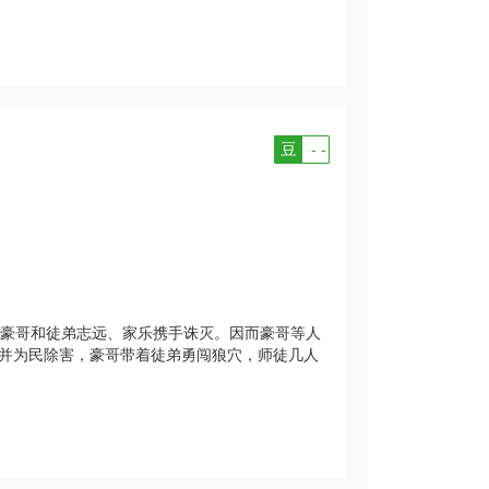
豆
- -
豪哥和徒弟志远、家乐携手诛灭。因而豪哥等人
并为民除害，豪哥带着徒弟勇闯狼穴，师徒几人