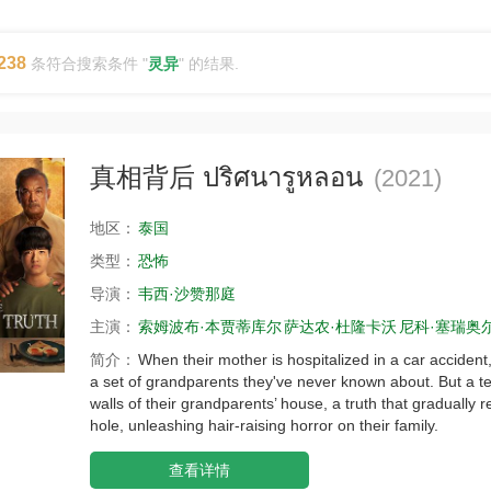
238
条符合搜索条件 "
灵异
" 的结果.
真相背后 ปริศนารูหลอน
(2021)
地区：
泰国
类型：
恐怖
导演：
韦西·沙赞那庭
主演：
索姆波布·本贾蒂库尔
萨达农·杜隆卡沃
尼科·塞瑞奥
简介：
When their mother is hospitalized in a car acciden
a set of grandparents they've never known about. But a ter
walls of their grandparents’ house, a truth that gradually r
hole, unleashing hair-raising horror on their family.
查看详情