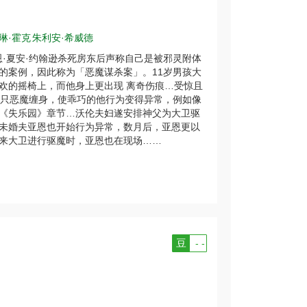
琳·霍克
朱利安·希威德
恩·夏安·约翰逊杀死房东后声称自己是被邪灵附体
的案例，因此称为「恶魔谋杀案」。11岁男孩大
欢的摇椅上，而他身上更出现 离奇伤痕…受惊且
3只恶魔缠身，使乖巧的他行为变得异常，例如像
《失乐园》章节…沃伦夫妇遂安排神父为大卫驱
未婚夫亚恩也开始行为异常，数月后，亚恩更以
来大卫进行驱魔时，亚恩也在现场……
豆
- -