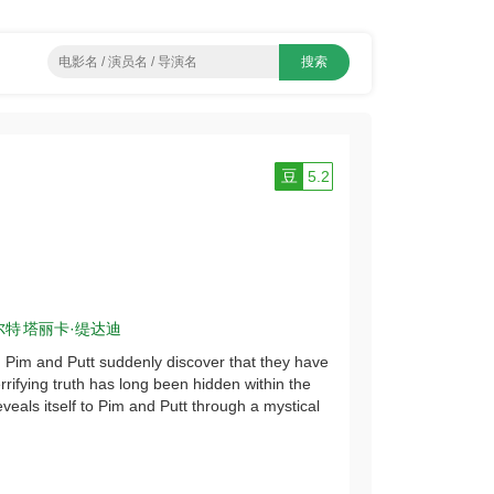
豆
5.2
尔特
塔丽卡·缇达迪
t, Pim and Putt suddenly discover that they have
rifying truth has long been hidden within the
eveals itself to Pim and Putt through a mystical