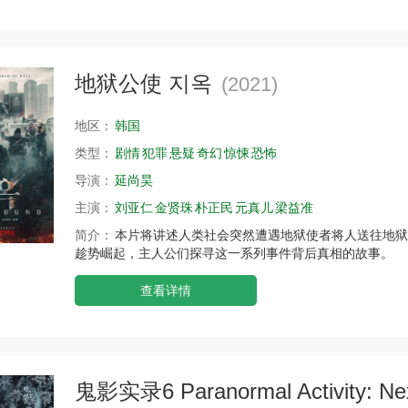
地狱公使 지옥
(2021)
地区：
韩国
类型：
剧情
犯罪
悬疑
奇幻
惊悚
恐怖
导演：
延尚昊
主演：
刘亚仁
金贤珠
朴正民
元真儿
梁益准
简介：
本片将讲述人类社会突然遭遇地狱使者将人送往地狱
趁势崛起，主人公们探寻这一系列事件背后真相的故事。
查看详情
鬼影实录6 Paranormal Activity: Nex