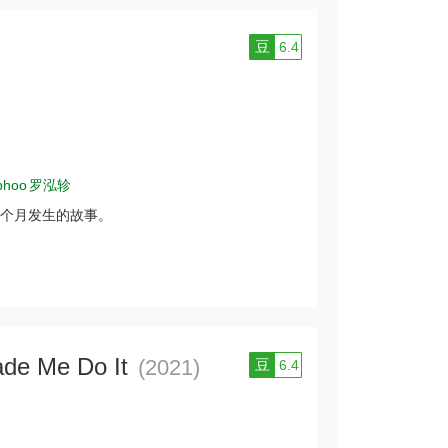
豆
6.4
phoo
罗泓轸
个月发生的故事。
de Me Do It
(2021)
豆
6.4