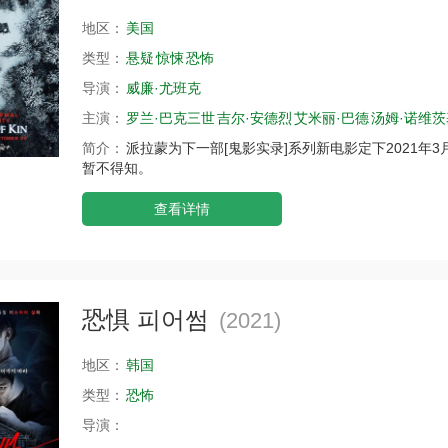
地区：
美国
类型：
悬疑
惊悚
恐怖
导演：
威廉·尤班克
主演：
罗兰·巴克三世
吉尔·安德烈
艾米丽·巴德
汤姆·诺维茨
简介：
派拉蒙为下一部[鬼影实录]系列新电影定下2021年3
暂不得知。
查看详情
恐惧 피어썸
(2021)
地区：
韩国
类型：
恐怖
导演：