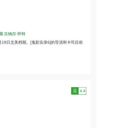
基
古纳尔·怀特
月19日北美档期。[鬼影实录6]的导演和卡司目前
豆
4.4