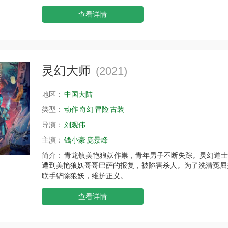
查看详情
灵幻大师
(2021)
地区：
中国大陆
类型：
动作
奇幻
冒险
古装
导演：
刘观伟
主演：
钱小豪
庞景峰
简介：
青龙镇美艳狼妖作祟，青年男子不断失踪。灵幻道士
遭到美艳狼妖哥哥巴萨的报复，被陷害杀人。为了洗清冤屈
联手铲除狼妖，维护正义。
查看详情