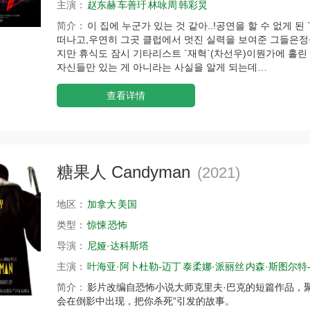
主演：
赵东赫
车善玗
林咏周
韩彩炅
简介：
이 집에 누군가 있는 것 같아..!공연을 할 수 없게 
떠나고,우연히 그곳 클럽에서 멋진 실력을 보여준 그들은정식
지만 휴식도 잠시 기타리스트 `재혁`(차선우)이뭔가에 홀린 
자신들만 있는 게 아니라는 사실을 알게 되는데…
查看详情
糖果人 Candyman
(2021)
地区：
加拿大
美国
类型：
惊悚
恐怖
导演：
尼娅·达科斯塔
主演：
叶海亚·阿卜杜勒-迈丁
泰柔娜·派丽丝
内森·斯图尔特
简介：
影片改编自恐怖小说大师克里夫·巴克的短篇作品，
会在倒影中出现，把你杀死”引发的故事。