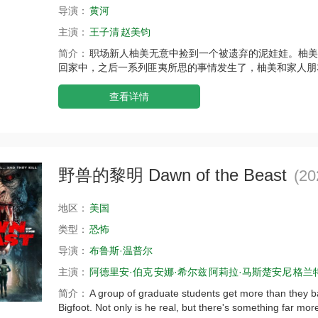
导演：
黄河
主演：
王子清
赵美钧
简介：
职场新人柚美无意中捡到一个被遗弃的泥娃娃。柚美
回家中，之后一系列匪夷所思的事情发生了，柚美和家人朋
查看详情
野兽的黎明 Dawn of the Beast
(20
地区：
美国
类型：
恐怖
导演：
布鲁斯·温普尔
主演：
阿德里安·伯克
安娜·希尔兹
阿莉拉·马斯楚安尼
格兰
简介：
A group of graduate students get more than they ba
Bigfoot. Not only is he real, but there's something far mor