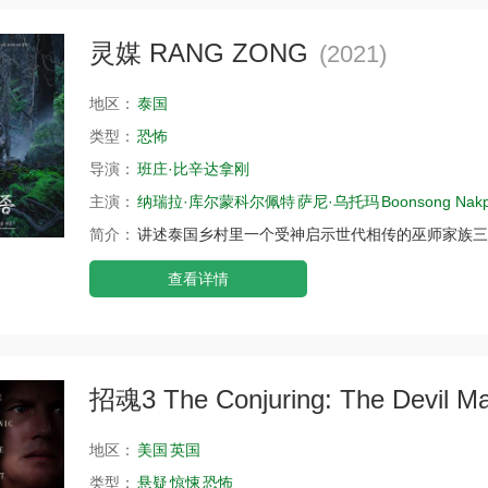
灵媒 RANG ZONG
(2021)
地区：
泰国
类型：
恐怖
导演：
班庄·比辛达拿刚
主演：
纳瑞拉·库尔蒙科尔佩特
萨尼·乌托玛
Boonsong Nak
简介：
讲述泰国乡村里一个受神启示世代相传的巫师家族三
查看详情
招魂3 The Conjuring: The Devil Ma
地区：
美国
英国
类型：
悬疑
惊悚
恐怖