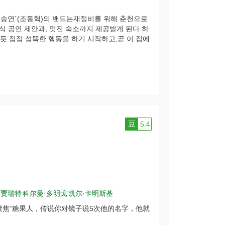
된 `승연`(조동혁)의 밴드는재정비를 위해 춘천으로
 공연 제안과, 멋진 숙소까지 제공받게 된다.하
듯 점점 섬뜩한 행동을 하기 시작하고,곧 이 집에
豆
5.4
-贾瑞特
科尔曼·多明戈
凯尔·卡明斯基
聚焦“糖果人，传说你对镜子说5次他的名字，他就