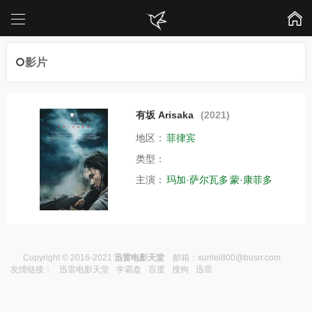
影片
有坂 Arisaka
(2021)
地区：
菲律宾
类型：
主演：
玛加·萨尔瓦多
蒙·康菲多
Copyright © 2016-2021
迅雷电影天堂
邮箱：
xunlei800@busrr.com
友情链接：
迅雷电影天堂
学霸盘
百度
搜狗
迅雷