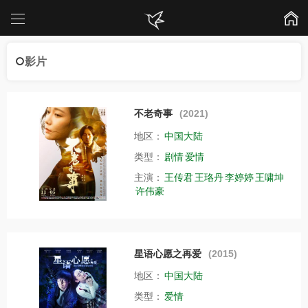
影片
不老奇事
(2021)
地区：
中国大陆
类型：
剧情
爱情
主演：
王传君
王珞丹
李婷婷
王啸坤
许伟豪
星语心愿之再爱
(2015)
地区：
中国大陆
类型：
爱情