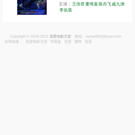
主演：
王传君
董维嘉
陈亦飞
戚九洲
李佑晨
Copyright © 2016-2021
迅雷电影天堂
邮箱：
xunlei800@busrr.com
友情链接：
迅雷电影天堂
学霸盘
百度
搜狗
迅雷